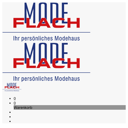
0
0
Warenkorb