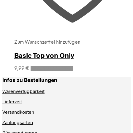
Zum Wunschzettel hinzufügen
Basic Top von Only
Dieses
9,99
€
Ausführung wählen
Produkt
weist
Infos zu Bestellungen
mehrere
Varianten
Warenverfügbarkeit
auf.
Lieferzeit
Die
Optionen
Versandkosten
können
auf
Zahlungsarten
der
Produktseite
Rücksendungen