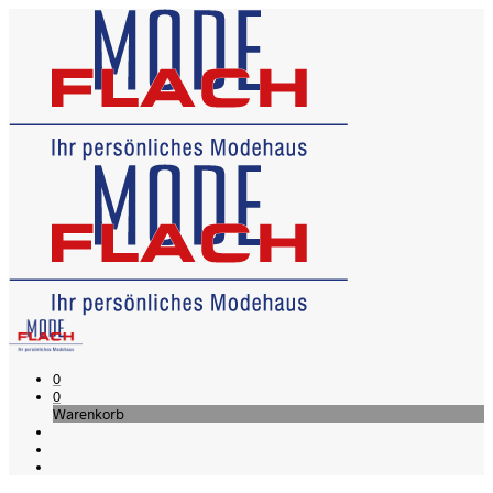
0
0
Warenkorb