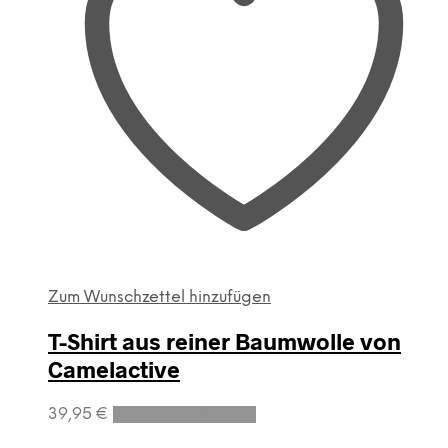
können
auf
der
Produktseite
gewählt
werden
Zum Wunschzettel hinzufügen
T-Shirt aus reiner Baumwolle von
Camelactive
Dieses
39,95
€
Ausführung wählen
Produkt