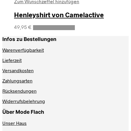
Zum Wunschzettel hinzufügen
Henleyshirt von Camelactive
Dieses
49,95
€
Ausführung wählen
Produkt
weist
Infos zu Bestellungen
mehrere
Varianten
Warenverfügbarkeit
auf.
Lieferzeit
Die
Optionen
Versandkosten
können
auf
Zahlungsarten
der
Produktseite
Rücksendungen
gewählt
werden
Widerrufsbelehrung
Über Mode Flach
Unser Haus