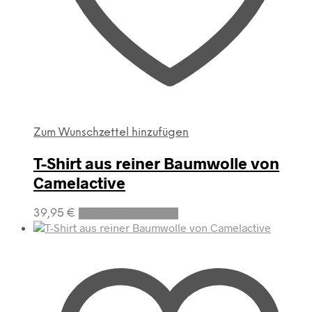
Zum Wunschzettel hinzufügen
T-Shirt aus reiner Baumwolle von
Camelactive
Dieses
39,95
€
Ausführung wählen
Produkt
weist
mehrere
Varianten
auf.
Die
Optionen