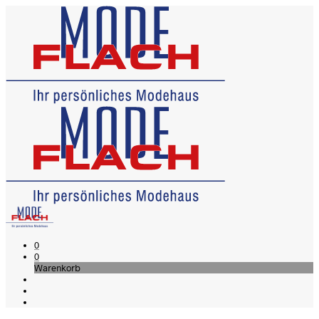
0
0
Warenkorb