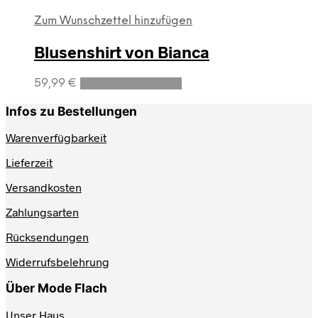
Zum Wunschzettel hinzufügen
Blusenshirt von Bianca
Dieses
59,99
€
Ausführung wählen
Produkt
weist
Infos zu Bestellungen
mehrere
Varianten
Warenverfügbarkeit
auf.
Lieferzeit
Die
Optionen
Versandkosten
können
auf
Zahlungsarten
der
Produktseite
Rücksendungen
gewählt
werden
Widerrufsbelehrung
Über Mode Flach
Unser Haus