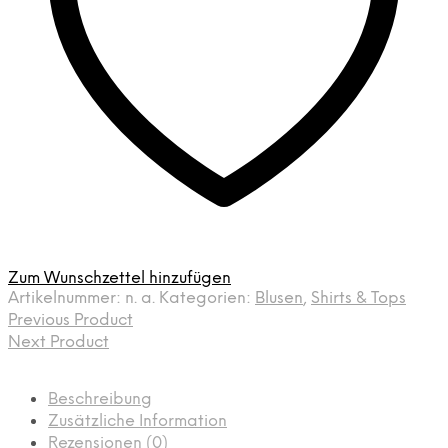
Zum Wunschzettel hinzufügen
Artikelnummer:
n. a.
Kategorien:
Blusen
,
Shirts & Tops
Previous Product
Next Product
Beschreibung
Zusätzliche Information
Rezensionen (0)