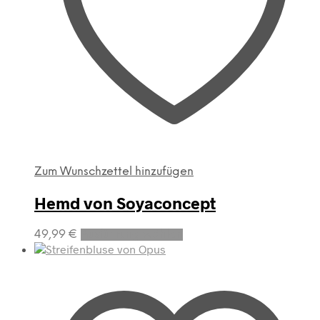
Zum Wunschzettel hinzufügen
Hemd von Soyaconcept
Dieses
49,99
€
Ausführung wählen
Produkt
weist
mehrere
Varianten
auf.
Die