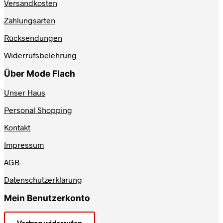
Versandkosten
können
auf
Zahlungsarten
der
Produktseite
Rücksendungen
gewählt
werden
Widerrufsbelehrung
Über Mode Flach
Unser Haus
Personal Shopping
Kontakt
Impressum
AGB
Datenschutzerklärung
Mein Benutzerkonto