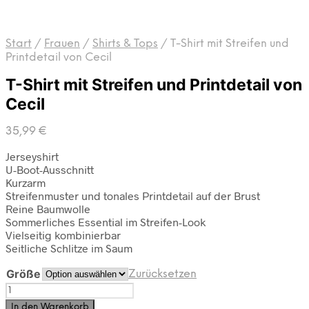
Start
/
Frauen
/
Shirts & Tops
/
T-Shirt mit Streifen und
Printdetail von Cecil
T-Shirt mit Streifen und Printdetail von
Cecil
35,99
€
Jerseyshirt
U-Boot-Ausschnitt
Kurzarm
Streifenmuster und tonales Printdetail auf der Brust
Reine Baumwolle
Sommerliches Essential im Streifen-Look
Vielseitig kombinierbar
Seitliche Schlitze im Saum
Größe
Zurücksetzen
T-
Shirt
In den Warenkorb