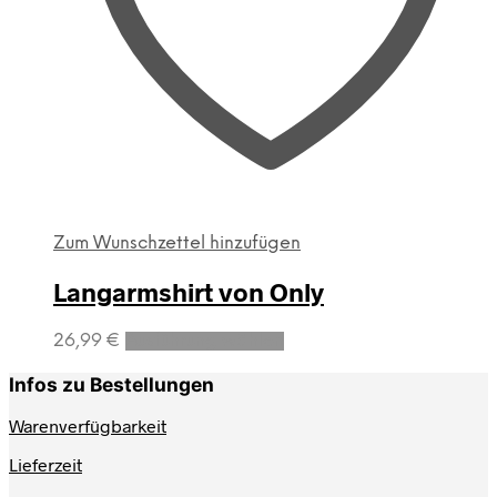
Zum Wunschzettel hinzufügen
Langarmshirt von Only
Dieses
26,99
€
Ausführung wählen
Produkt
weist
Infos zu Bestellungen
mehrere
Varianten
Warenverfügbarkeit
auf.
Lieferzeit
Die
Optionen