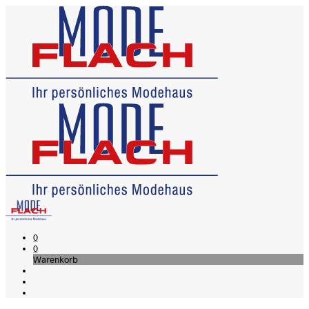
0
0
Warenkorb