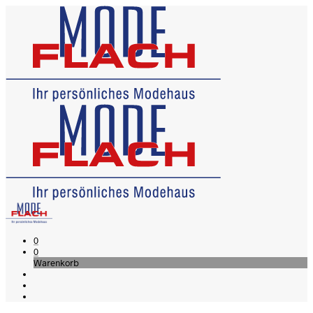
0
0
Warenkorb