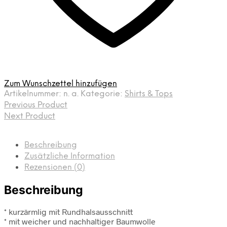
Zum Wunschzettel hinzufügen
Artikelnummer:
n. a.
Kategorie:
Shirts & Tops
Previous Product
Next Product
Beschreibung
Zusätzliche Information
Rezensionen (0)
Beschreibung
* kurzärmlig mit Rundhalsausschnitt
* mit weicher und nachhaltiger Baumwolle