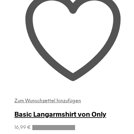
Die
Optionen
können
auf
der
Produktseite
gewählt
werden
Zum Wunschzettel hinzufügen
Basic Langarmshirt von Only
Dieses
16,99
€
Ausführung wählen
Produkt