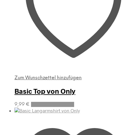
Zum Wunschzettel hinzufügen
Basic Top von Only
Dieses
9,99
€
Ausführung wählen
Produkt
weist
mehrere
Varianten
auf.