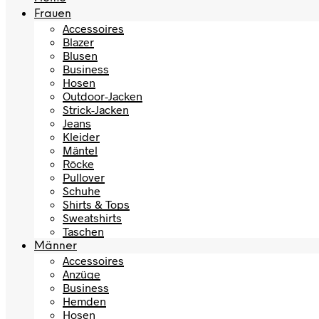
Frauen
Accessoires
Blazer
Blusen
Business
Hosen
Outdoor-Jacken
Strick-Jacken
Jeans
Kleider
Mäntel
Röcke
Pullover
Schuhe
Shirts & Tops
Sweatshirts
Taschen
Männer
Accessoires
Anzüge
Business
Hemden
Hosen