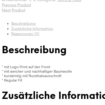
Artikelnummer:
n. a.
Kategorie:
Shirts & Polos
Previous Product
Next Product
Beschreibung
Zusätzliche Information
Rezensionen (0)
Beschreibung
* mit Logo Print auf der Front
* mit weicher und nachhaltiger Baumwolle
* kurzärmlig mit Rundhalsausschnitt
* Regular Fit
Zusätzliche Informati