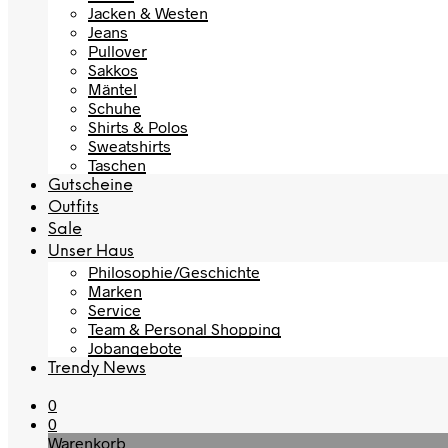
Jacken & Westen
Jeans
Pullover
Sakkos
Mäntel
Schuhe
Shirts & Polos
Sweatshirts
Taschen
Gutscheine
Outfits
Sale
Unser Haus
Philosophie/Geschichte
Marken
Service
Team & Personal Shopping
Jobangebote
Trendy News
0
0
Warenkorb