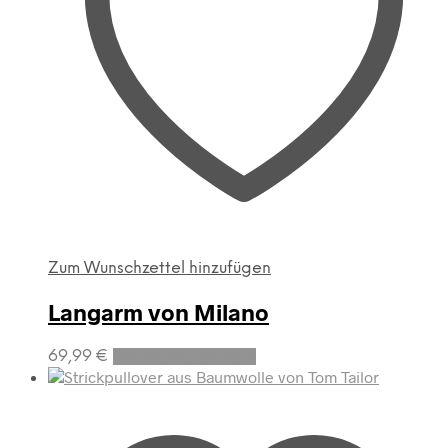
Zum Wunschzettel hinzufügen
Langarm von Milano
Dieses
69,99
€
Ausführung wählen
Produkt
weist
mehrere
Varianten