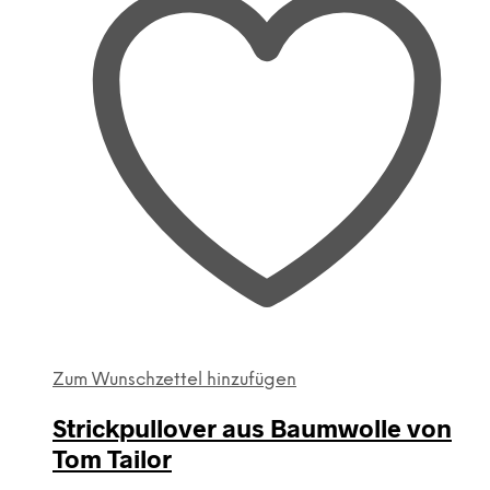
auf.
Die
Optionen
können
auf
der
Produktseite
gewählt
werden
Zum Wunschzettel hinzufügen
Strickpullover aus Baumwolle von
Tom Tailor