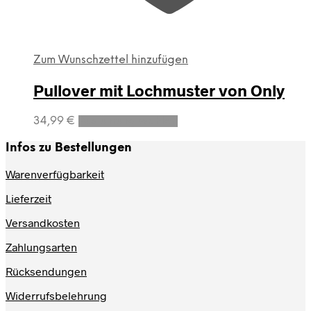
Zum Wunschzettel hinzufügen
Pullover mit Lochmuster von Only
Dieses
34,99
€
Ausführung wählen
Produkt
weist
Infos zu Bestellungen
mehrere
Varianten
Warenverfügbarkeit
auf.
Lieferzeit
Die
Optionen
Versandkosten
können
auf
Zahlungsarten
der
Produktseite
Rücksendungen
gewählt
werden
Widerrufsbelehrung