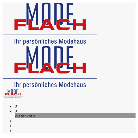
0
0
Warenkorb