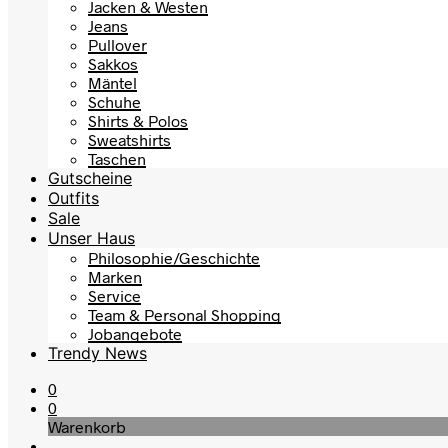
Jacken & Westen
Jeans
Pullover
Sakkos
Mäntel
Schuhe
Shirts & Polos
Sweatshirts
Taschen
Gutscheine
Outfits
Sale
Unser Haus
Philosophie/Geschichte
Marken
Service
Team & Personal Shopping
Jobangebote
Trendy News
0
0
Warenkorb