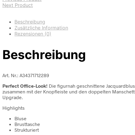
Next Product
Beschreibung
Zusätzliche Information
Rezensionen (0)
Beschreibung
Art. Nr.: A34371712289
Perfect Office-Look!
Die figurnah geschnittene Jacquardbluse
zusammen mit der Knopfleiste und den doppelten Manschetten
Upgrade.
Highlights
Bluse
Brusttasche
Strukturiert