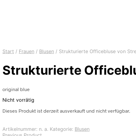
Start
/
Frauen
/
Blusen
/
Strukturierte Officebluse von Str
Strukturierte Officeb
original blue
Nicht vorrätig
Dieses Produkt ist derzeit ausverkauft und nicht verfügbar.
Artikelnummer:
n. a.
Kategorie:
Blusen
Previous Product