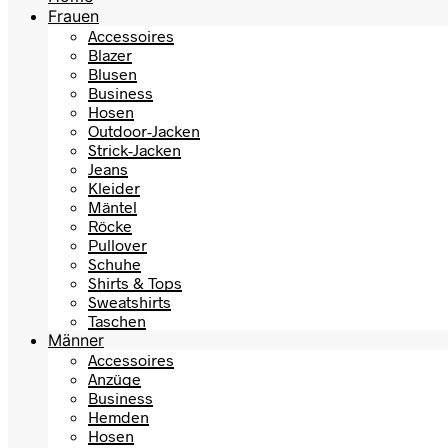
Frauen
Accessoires
Blazer
Blusen
Business
Hosen
Outdoor-Jacken
Strick-Jacken
Jeans
Kleider
Mäntel
Röcke
Pullover
Schuhe
Shirts & Tops
Sweatshirts
Taschen
Männer
Accessoires
Anzüge
Business
Hemden
Hosen