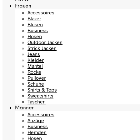
Frauen
Accessoires
Blazer
Blusen
Business
Hosen
Outdoor-Jacken
Strick-Jacken
Jeans
Kleider
Mäntel
Röcke
Pullover
Schuhe
Shirts & Tops
Sweatshirts
Taschen
Männer
Accessoires
Anzüge
Business
Hemden
Hosen