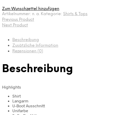
Zum Wunschzettel hinzufügen
Artikelnummer:
n. a.
Kategorie:
Shirts & Tops
Previous Product
Next Product
Beschreibung
Zusätzliche Information
Rezensionen (0)
Beschreibung
Highlights
Shirt
Langarm
U-Boot Ausschnitt
Unifarbe