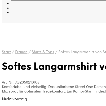
Start
/
Frauen
/
Shirts & Tops
/
Softes Langarmshirt von S
Softes Langarmshirt v
Art. Nr.: A32050210108
Komfortabel und vielseitig! Das unifarbene Street One Damen
Mix sorgt für optimalen Tragekomfort. Ein Kombi-Star im Klei
Nicht vorrätig