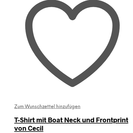
auf.
Die
Optionen
können
auf
der
Produktseite
gewählt
werden
Zum Wunschzettel hinzufügen
T-Shirt mit Boat Neck und Frontprint
von Cecil