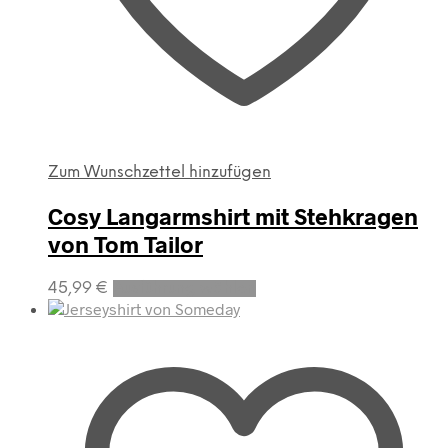
Zum Wunschzettel hinzufügen
Cosy Langarmshirt mit Stehkragen
von Tom Tailor
Dieses
45,99
€
Ausführung wählen
Produkt
weist
mehrere
Varianten
auf.
Die
Optionen
können