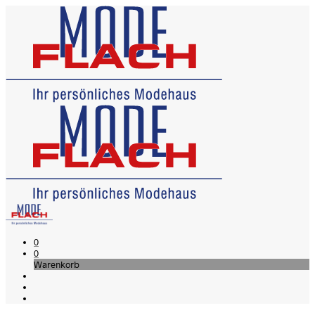
0
0
Warenkorb