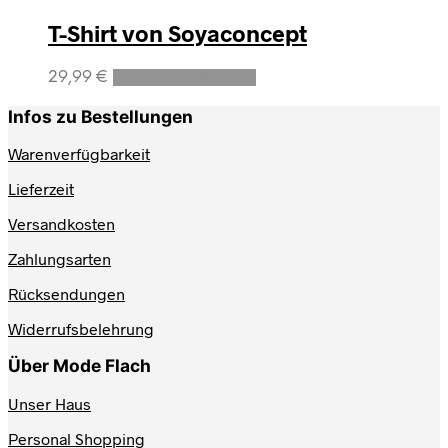
T-Shirt von Soyaconcept
Dieses
29,99
€
Ausführung wählen
Produkt
weist
Infos zu Bestellungen
mehrere
Varianten
Warenverfügbarkeit
auf.
Lieferzeit
Die
Optionen
Versandkosten
können
auf
Zahlungsarten
der
Produktseite
Rücksendungen
gewählt
werden
Widerrufsbelehrung
Über Mode Flach
Unser Haus
Personal Shopping