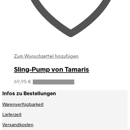
Zum Wunschzettel hinzufügen
Sling-Pump von Tamaris
Dieses
69,95
€
Ausführung wählen
Produkt
weist
Infos zu Bestellungen
mehrere
Varianten
Warenverfügbarkeit
auf.
Lieferzeit
Die
Optionen
Versandkosten
können