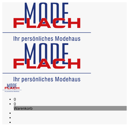
0
0
Warenkorb