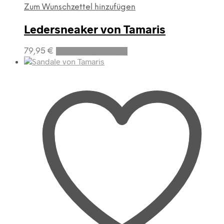
Zum Wunschzettel hinzufügen
Ledersneaker von Tamaris
Dieses
79,95
€
Ausführung wählen
Produkt
weist
mehrere
Varianten
auf.
Die
Optionen
können
auf
der
Produktseite
gewählt
werden