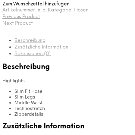
Zum Wunschzettel hinzufügen
Artikelnummer:
n. a.
Kategorie:
Hosen
Previous Product
Next Product
Beschreibung
Zusätzliche Information
Rezensionen (0)
Beschreibung
Highlights
Slim Fit Hose
Slim Legs
Middle Waist
Technostretch
Zipperdetails
Zusätzliche Information