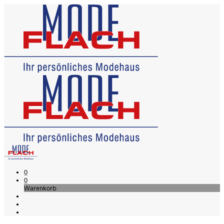
0
0
Warenkorb