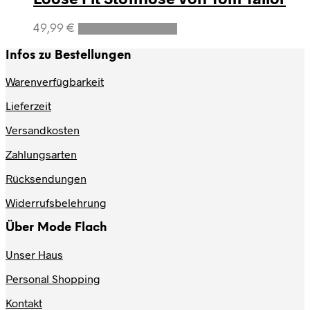
Dieses
49,99
€
Ausführung wählen
Produkt
weist
Infos zu Bestellungen
mehrere
Varianten
Warenverfügbarkeit
auf.
Lieferzeit
Die
Optionen
Versandkosten
können
auf
Zahlungsarten
der
Produktseite
Rücksendungen
gewählt
werden
Widerrufsbelehrung
Über Mode Flach
Unser Haus
Personal Shopping
Kontakt