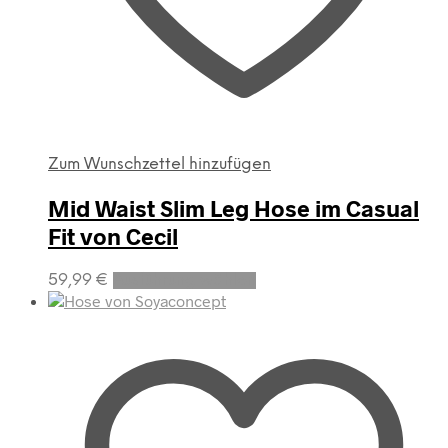
Zum Wunschzettel hinzufügen
Mid Waist Slim Leg Hose im Casual
Fit von Cecil
Dieses
59,99
€
Ausführung wählen
Produkt
weist
mehrere
Varianten
auf.
Die
Optionen
können