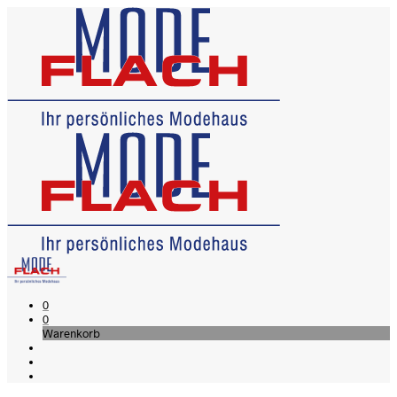
0
0
Warenkorb