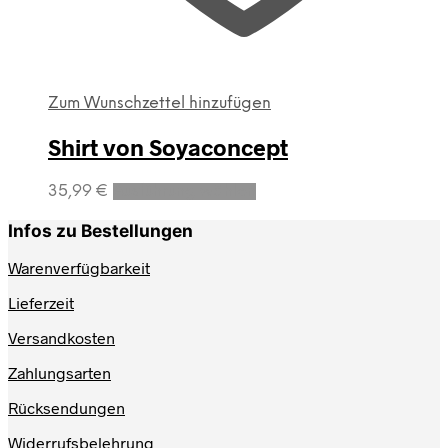
Zum Wunschzettel hinzufügen
Shirt von Soyaconcept
Dieses
35,99
€
Ausführung wählen
Produkt
weist
Infos zu Bestellungen
mehrere
Varianten
Warenverfügbarkeit
auf.
Lieferzeit
Die
Optionen
Versandkosten
können
auf
Zahlungsarten
der
Produktseite
Rücksendungen
gewählt
werden
Widerrufsbelehrung