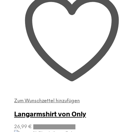
Zum Wunschzettel hinzufügen
Langarmshirt von Only
Dieses
26,99
€
Ausführung wählen
Produkt