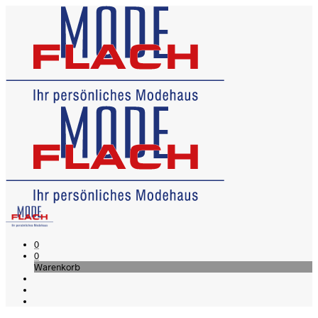
0
0
Warenkorb