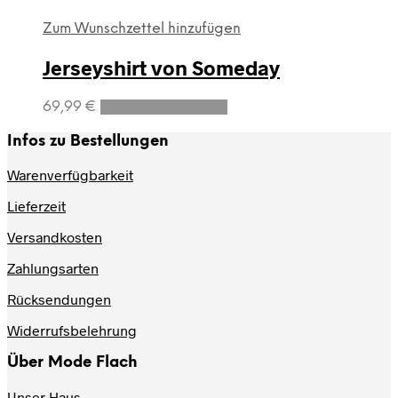
Zum Wunschzettel hinzufügen
Jerseyshirt von Someday
Dieses
69,99
€
Ausführung wählen
Produkt
weist
Infos zu Bestellungen
mehrere
Varianten
Warenverfügbarkeit
auf.
Lieferzeit
Die
Optionen
Versandkosten
können
auf
Zahlungsarten
der
Produktseite
Rücksendungen
gewählt
werden
Widerrufsbelehrung
Über Mode Flach
Unser Haus