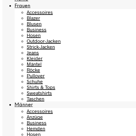
Frauen
Accessoires
Blazer
Blusen
Business
Hosen
Outdoor-Jacken
Strick-Jacken
Jeans
Kleider
Mäntel
Röcke
Pullover
Schuhe
Shirts & Tops
Sweatshirts
Taschen
Männer
Accessoires
Anzüge
Business
Hemden
Hosen