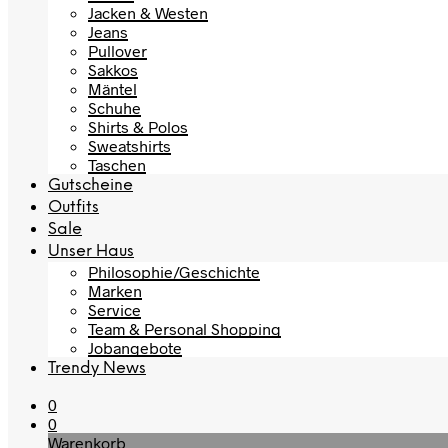
Jacken & Westen
Jeans
Pullover
Sakkos
Mäntel
Schuhe
Shirts & Polos
Sweatshirts
Taschen
Gutscheine
Outfits
Sale
Unser Haus
Philosophie/Geschichte
Marken
Service
Team & Personal Shopping
Jobangebote
Trendy News
0
0
Warenkorb