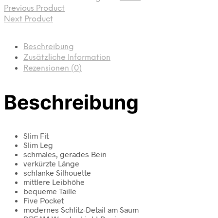
Previous Product
Next Product
Beschreibung
Zusätzliche Information
Rezensionen (0)
Beschreibung
Slim Fit
Slim Leg
schmales, gerades Bein
verkürzte Länge
schlanke Silhouette
mittlere Leibhöhe
bequeme Taille
Five Pocket
modernes Schlitz-Detail am Saum