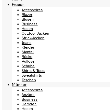
Frauen
Accessoires
Blazer
Blusen
Business
Hosen
Outdoor-Jacken
Strick-Jacken
Jeans
Kleider
Mäntel
Röcke
Pullover
Schuhe
Shirts & Tops
Sweatshirts
Taschen
Männer
Accessoires
Anzüge
Business
Hemden
Hosen