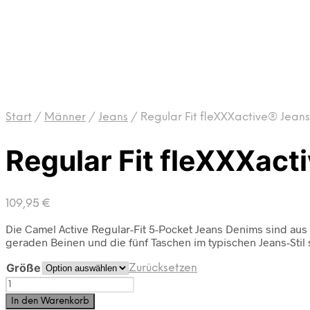
Start
/
Männer
/
Jeans
/
Regular Fit fleXXXactive® Jean
Regular Fit fleXXXact
109,95
€
Die Camel Active Regular-Fit 5-Pocket Jeans Denims sind au
geraden Beinen und die fünf Taschen im typischen Jeans-Stil 
Größe
Zurücksetzen
Regular
Fit
In den Warenkorb
fleXXXactive®