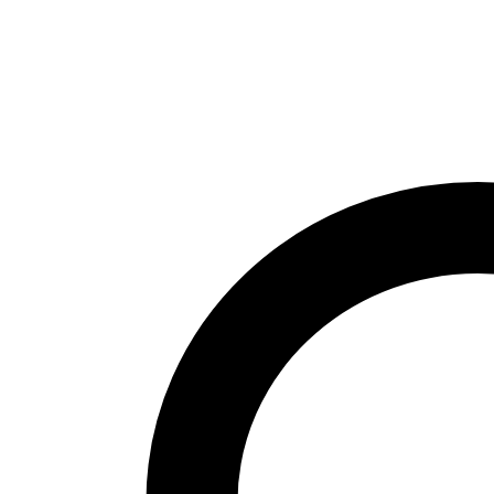
Jeans
von
Camelactive
Menge