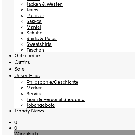
Jacken & Westen
Jeans
Pullover
Sakkos
Mäntel
Schuhe
Shirts & Polos
Sweatshirts
Taschen
Gutscheine
Outfits
Sale
Unser Haus
Philosophie/Geschichte
Marken
Service
Team & Personal Shopping
Jobangebote
Trendy News
0
0
Warenkorb