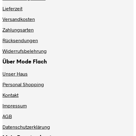
auf.
Lieferzeit
Die
Optionen
Versandkosten
können
auf
Zahlungsarten
der
Produktseite
Rücksendungen
gewählt
werden
Widerrufsbelehrung
Über Mode Flach
Unser Haus
Personal Shopping
Kontakt
Impressum
AGB
Datenschutzerklärung