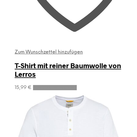
Zum Wunschzettel hinzufügen
T-Shirt mit reiner Baumwolle von
Lerros
Dieses
15,99
€
Ausführung wählen
Produkt
weist
mehrere
Varianten
auf.
Die
Optionen
können