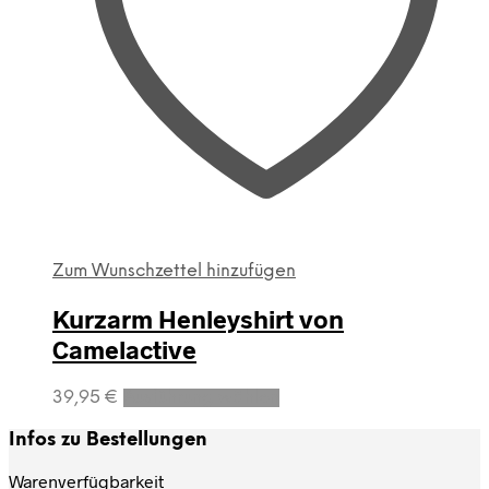
Zum Wunschzettel hinzufügen
Kurzarm Henleyshirt von
Camelactive
Dieses
39,95
€
Ausführung wählen
Produkt
weist
Infos zu Bestellungen
mehrere
Varianten
Warenverfügbarkeit