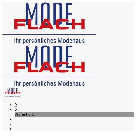
0
0
Warenkorb