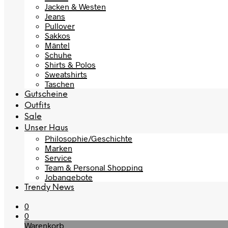
Jacken & Westen
Jeans
Pullover
Sakkos
Mäntel
Schuhe
Shirts & Polos
Sweatshirts
Taschen
Gutscheine
Outfits
Sale
Unser Haus
Philosophie/Geschichte
Marken
Service
Team & Personal Shopping
Jobangebote
Trendy News
0
0
Warenkorb