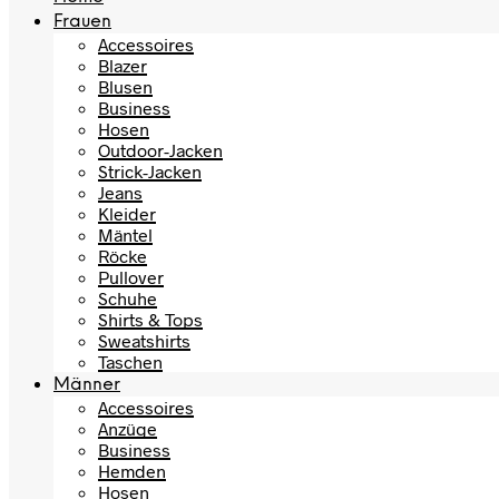
Frauen
Accessoires
Blazer
Blusen
Business
Hosen
Outdoor-Jacken
Strick-Jacken
Jeans
Kleider
Mäntel
Röcke
Pullover
Schuhe
Shirts & Tops
Sweatshirts
Taschen
Männer
Accessoires
Anzüge
Business
Hemden
Hosen