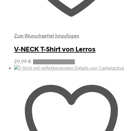
Zum Wunschzettel hinzufügen
V-NECK T-Shirt von Lerros
Dieses
29,99
€
Ausführung wählen
Produkt
weist
mehrere
Varianten
auf.
Die
Optionen
können
auf
der
Produktseite
gewählt