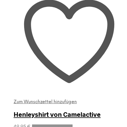
Zum Wunschzettel hinzufügen
Henleyshirt von Camelactive
Dieses
49,95
€
Ausführung wählen