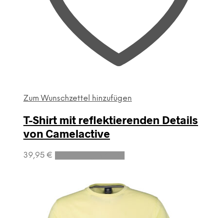
werden
Zum Wunschzettel hinzufügen
T-Shirt mit reflektierenden Details
von Camelactive
Dieses
39,95
€
Ausführung wählen
Produkt
weist
mehrere
Varianten
auf.
Die