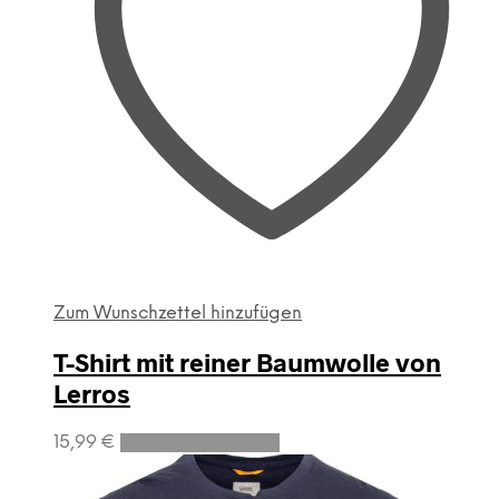
Zum Wunschzettel hinzufügen
T-Shirt mit reiner Baumwolle von
Lerros
Dieses
15,99
€
Ausführung wählen
Produkt
weist