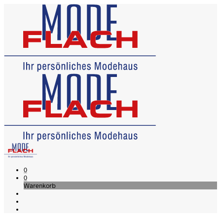
0
0
Warenkorb