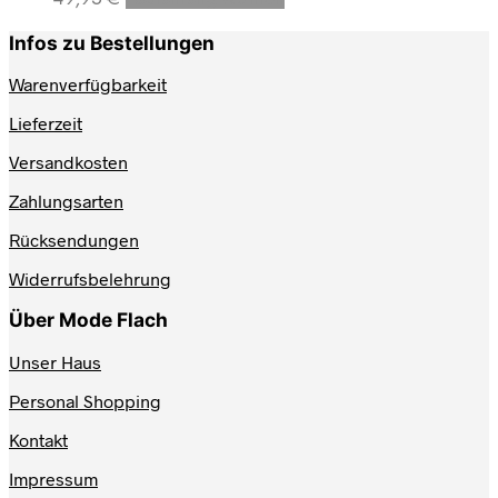
Produkt
weist
Infos zu Bestellungen
mehrere
Varianten
Warenverfügbarkeit
auf.
Lieferzeit
Die
Optionen
Versandkosten
können
auf
Zahlungsarten
der
Produktseite
Rücksendungen
gewählt
werden
Widerrufsbelehrung
Über Mode Flach
Unser Haus
Personal Shopping
Kontakt
Impressum