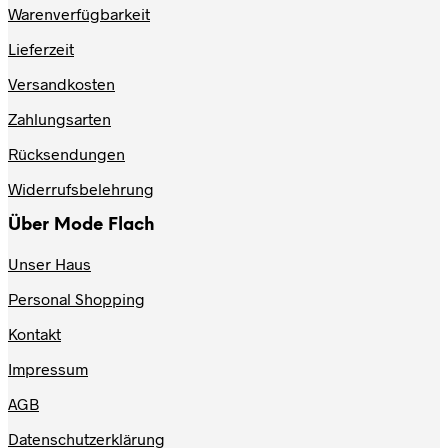
Optionen
Warenverfügbarkeit
können
auf
Lieferzeit
der
Produktseite
Versandkosten
gewählt
werden
Zahlungsarten
Rücksendungen
Widerrufsbelehrung
Über Mode Flach
Unser Haus
Personal Shopping
Kontakt
Impressum
AGB
Datenschutzerklärung