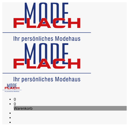
0
0
Warenkorb