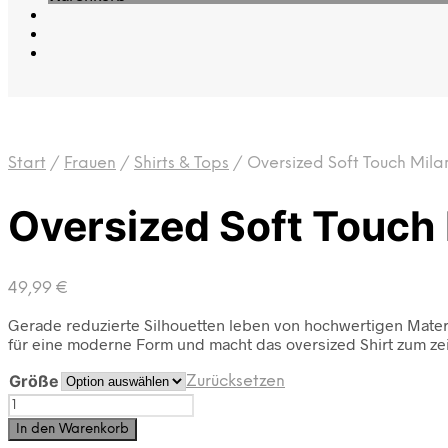
Start
/
Frauen
/
Shirts & Tops
/
Oversized Soft Touch Mila
Oversized Soft Touch
49,99
€
Gerade reduzierte Silhouetten leben von hochwertigen Materia
für eine moderne Form und macht das oversized Shirt zum zei
Größe
Zurücksetzen
Oversized
Soft
In den Warenkorb
Touch