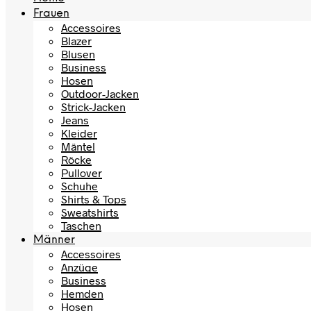
Frauen
Accessoires
Blazer
Blusen
Business
Hosen
Outdoor-Jacken
Strick-Jacken
Jeans
Kleider
Mäntel
Röcke
Pullover
Schuhe
Shirts & Tops
Sweatshirts
Taschen
Männer
Accessoires
Anzüge
Business
Hemden
Hosen