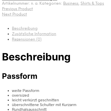
Artikelnummer:
n. a.
Kategorien:
Business
,
Shirts & Tops
Previous Product
Next Product
Beschreibung
Zusätzliche Information
Rezensionen (0)
Beschreibung
Passform
weite Passform
oversized
leicht verkürzt geschnitten
überschnittene Schulter mit Kurzarm
Rundhalsausschnitt