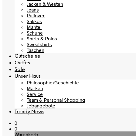
Jacken & Westen
Jeans
Pullover
Sakkos
Mäntel
Schuhe
Shirts & Polos
Sweatshirts
Taschen
Gutscheine
Outfits
Sale
Unser Haus
Philosophie/Geschichte
Marken
Service
Team & Personal Shopping
Jobangebote
Trendy News
0
0
Warenkorb