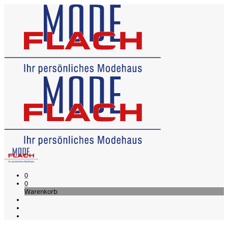
0
0
Warenkorb