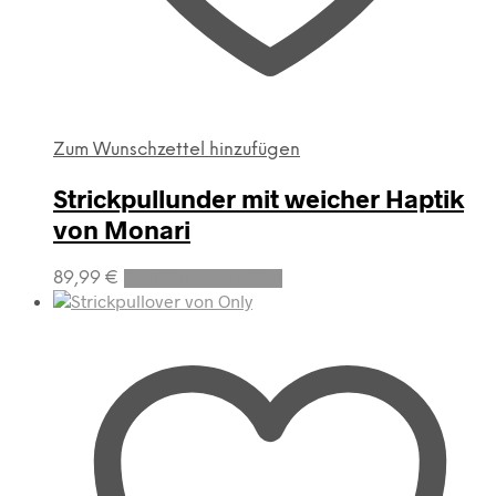
Zum Wunschzettel hinzufügen
Strickpullunder mit weicher Haptik
von Monari
Dieses
89,99
€
Ausführung wählen
Produkt
weist
mehrere
Varianten
auf.
Die
Optionen
können
auf
der