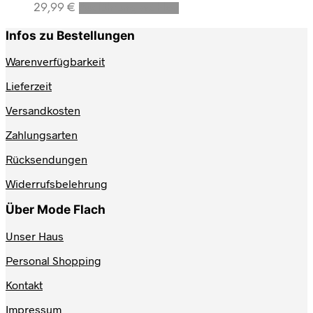
Dieses
29,99
€
Ausführung wählen
Produkt
weist
Infos zu Bestellungen
mehrere
Varianten
Warenverfügbarkeit
auf.
Lieferzeit
Die
Optionen
Versandkosten
können
auf
Zahlungsarten
der
Produktseite
Rücksendungen
gewählt
werden
Widerrufsbelehrung
Über Mode Flach
Unser Haus
Personal Shopping
Kontakt
Impressum