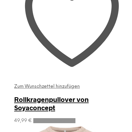
Zum Wunschzettel hinzufügen
Rollkragenpullover von
Soyaconcept
Dieses
49,99
€
Ausführung wählen
Produkt
weist