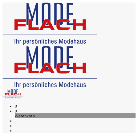
0
0
Warenkorb