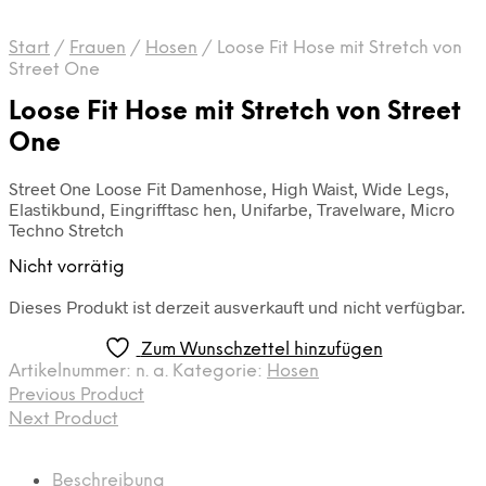
Start
/
Frauen
/
Hosen
/
Loose Fit Hose mit Stretch von
Street One
Loose Fit Hose mit Stretch von Street
One
Street One Loose Fit Damenhose, High Waist, Wide Legs,
Elastikbund, Eingrifftasc hen, Unifarbe, Travelware, Micro
Techno Stretch
Nicht vorrätig
Dieses Produkt ist derzeit ausverkauft und nicht verfügbar.
Zum Wunschzettel hinzufügen
Artikelnummer:
n. a.
Kategorie:
Hosen
Previous Product
Next Product
Beschreibung