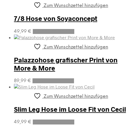
weist
mehrere
Zum Wunschzettel hinzufügen
Varianten
auf.
7/8 Hose von Soyaconcept
Die
Optionen
Dieses
49,99
€
Ausführung wählen
können
Produkt
auf
weist
der
mehrere
Zum Wunschzettel hinzufügen
Produktseite
Varianten
gewählt
auf.
Palazzohose grafischer Print von
werden
Die
More & More
Optionen
können
Dieses
auf
89,99
€
Ausführung wählen
Produkt
der
weist
Produktseite
mehrere
gewählt
Zum Wunschzettel hinzufügen
Varianten
werden
auf.
Slim Leg Hose im Loose Fit von Cecil
Die
Optionen
Dieses
49,99
€
Ausführung wählen
können
Produkt
auf