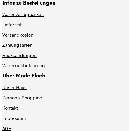
weist
Infos zu Bestellungen
der
mehrere
Produktseite
Varianten
Warenverfügbarkeit
gewählt
auf.
werden
Lieferzeit
Die
Optionen
Versandkosten
können
auf
Zahlungsarten
der
Produktseite
Rücksendungen
gewählt
werden
Widerrufsbelehrung
Über Mode Flach
Unser Haus
Personal Shopping
Kontakt
Impressum
AGB