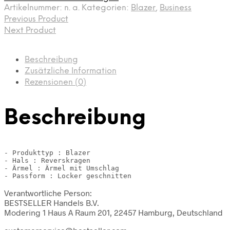
Artikelnummer:
n. a.
Kategorien:
Blazer
,
Business
Previous Product
Next Product
Beschreibung
Zusätzliche Information
Rezensionen (0)
Beschreibung
- Produkttyp : Blazer

- Hals : Reverskragen

- Ärmel : Ärmel mit Umschlag

- Passform : Locker geschnitten
Verantwortliche Person:
BESTSELLER Handels B.V.
Modering 1 Haus A Raum 201, 22457 Hamburg, Deutschland