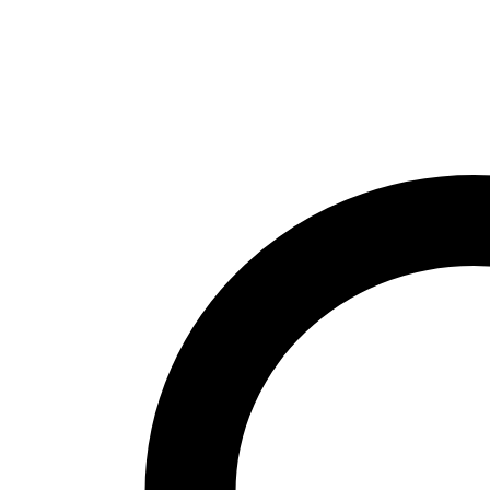
Only
Menge