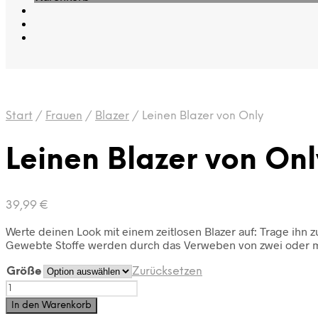
Start
/
Frauen
/
Blazer
/
Leinen Blazer von Only
Leinen Blazer von Onl
39,99
€
Werte deinen Look mit einem zeitlosen Blazer auf: Trage ihn z
Gewebte Stoffe werden durch das Verweben von zwei oder meh
Größe
Zurücksetzen
Leinen
Blazer
In den Warenkorb
von