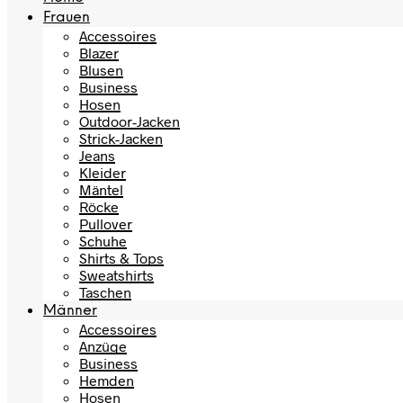
Frauen
Accessoires
Blazer
Blusen
Business
Hosen
Outdoor-Jacken
Strick-Jacken
Jeans
Kleider
Mäntel
Röcke
Pullover
Schuhe
Shirts & Tops
Sweatshirts
Taschen
Männer
Accessoires
Anzüge
Business
Hemden
Hosen