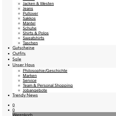
Jacken & Westen
Jeans
Pullover
Sakkos
Mäntel
Schuhe
Shirts & Polos
Sweatshirts
Taschen
Gutscheine
Outfits
Sale
Unser Haus
Philosophie/Geschichte
Marken
Service
Team & Personal Shopping
Jobangebote
Trendy News
0
0
Warenkorb