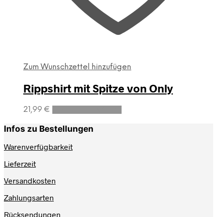
Zum Wunschzettel hinzufügen
Rippshirt mit Spitze von Only
Dieses
21,99
€
Ausführung wählen
Produkt
weist
Infos zu Bestellungen
mehrere
Varianten
Warenverfügbarkeit
auf.
Lieferzeit
Die
Optionen
Versandkosten
können
auf
Zahlungsarten
der
Produktseite
Rücksendungen