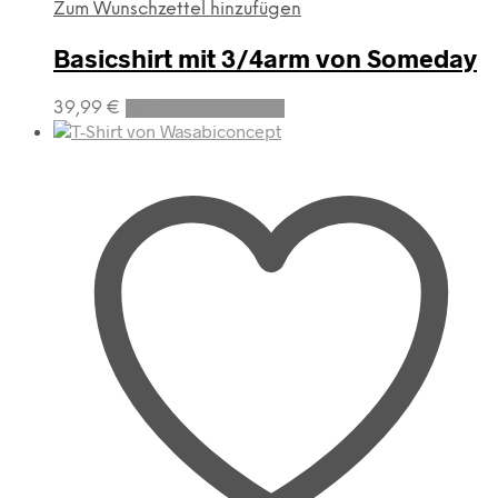
Zum Wunschzettel hinzufügen
Basicshirt mit 3/4arm von Someday
Dieses
39,99
€
Ausführung wählen
Produkt
weist
mehrere
Varianten
auf.
Die
Optionen
können
auf
der
Produktseite
gewählt
werden