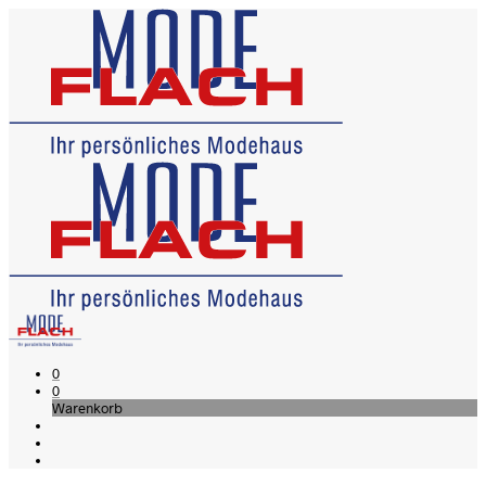
0
0
Warenkorb