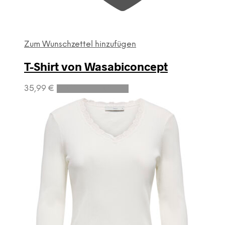
Zum Wunschzettel hinzufügen
T-Shirt von Wasabiconcept
Dieses
35,99
€
Ausführung wählen
Produkt
weist
mehrere
Varianten
auf.
Die
Optionen
können
auf
der
Produktseite
gewählt
werden