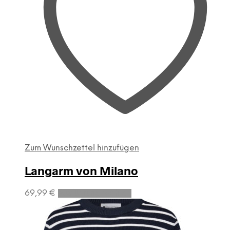
Zum Wunschzettel hinzufügen
Langarm von Milano
Dieses
69,99
€
Ausführung wählen
Produkt
weist
mehrere