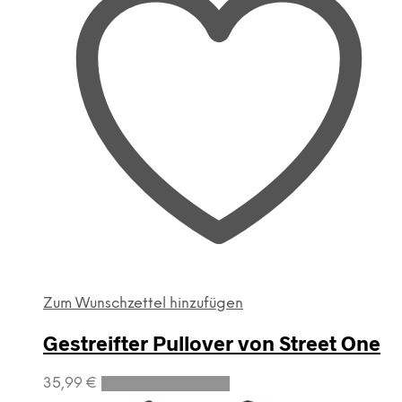
Zum Wunschzettel hinzufügen
Gestreifter Pullover von Street One
Dieses
35,99
€
Ausführung wählen
Produkt