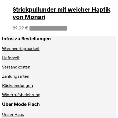
Strickpullunder mit weicher Haptik
von Monari
Dieses
89,99
€
Ausführung wählen
Produkt
weist
Infos zu Bestellungen
mehrere
Varianten
Warenverfügbarkeit
auf.
Lieferzeit
Die
Optionen
Versandkosten
können
auf
Zahlungsarten
der
Produktseite
Rücksendungen
gewählt
werden
Widerrufsbelehrung
Über Mode Flach
Unser Haus