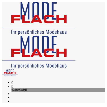
0
0
Warenkorb