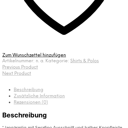
Zum Wunschzettel hinzufügen
Artikelnummer:
n. a.
Kategorie:
Shirts & Polos
Previous Product
Next Product
Beschreibung
Zusätzliche Information
Rezensionen (0)
Beschreibung
* langärmlig mit Serafino Ausschnitt und halber Knopfleiste