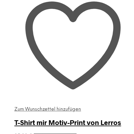
auf.
Die
Optionen
können
auf
der
Produktseite
gewählt
werden
Zum Wunschzettel hinzufügen
T-Shirt mir Motiv-Print von Lerros