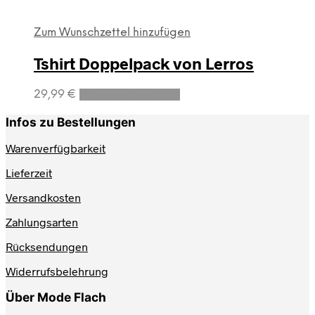
Zum Wunschzettel hinzufügen
Tshirt Doppelpack von Lerros
Dieses
29,99
€
Ausführung wählen
Produkt
weist
Infos zu Bestellungen
mehrere
Varianten
Warenverfügbarkeit
auf.
Lieferzeit
Die
Optionen
Versandkosten
können
auf
Zahlungsarten
der
Produktseite
Rücksendungen
gewählt
werden
Widerrufsbelehrung
Über Mode Flach