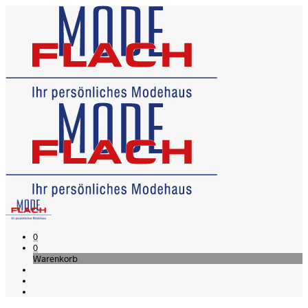
0
0
Warenkorb