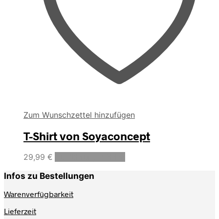
Zum Wunschzettel hinzufügen
T-Shirt von Soyaconcept
Dieses
29,99
€
Ausführung wählen
Produkt
weist
Infos zu Bestellungen
mehrere
Varianten
Warenverfügbarkeit
auf.
Lieferzeit
Die