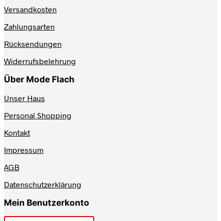
Optionen
Versandkosten
können
auf
Zahlungsarten
der
Produktseite
Rücksendungen
gewählt
werden
Widerrufsbelehrung
Über Mode Flach
Unser Haus
Personal Shopping
Kontakt
Impressum
AGB
Datenschutzerklärung
Mein Benutzerkonto