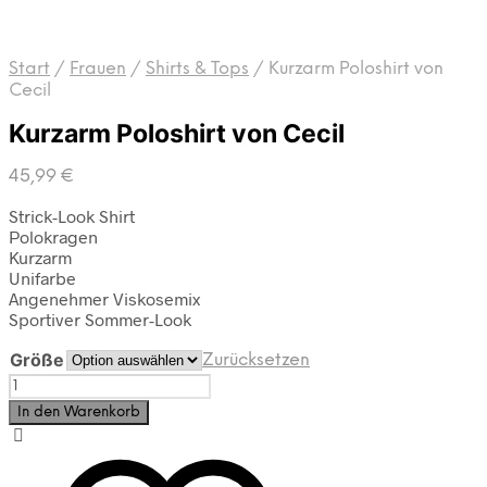
Start
/
Frauen
/
Shirts & Tops
/
Kurzarm Poloshirt von
Cecil
Kurzarm Poloshirt von Cecil
45,99
€
Strick-Look Shirt
Polokragen
Kurzarm
Unifarbe
Angenehmer Viskosemix
Sportiver Sommer-Look
Größe
Zurücksetzen
Kurzarm
Poloshirt
In den Warenkorb
von
Cecil
Menge