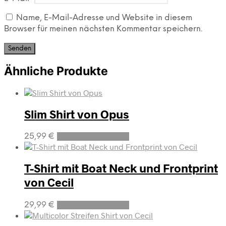
Name, E-Mail-Adresse und Website in diesem
Browser für meinen nächsten Kommentar speichern.
Ähnliche Produkte
Slim Shirt von Opus
Dieses
25,99
€
Ausführung wählen
Produkt
weist
mehrere
T-Shirt mit Boat Neck und Frontprint
Varianten
von Cecil
auf.
Die
Optionen
Dieses
29,99
€
Ausführung wählen
können
Produkt
auf
weist