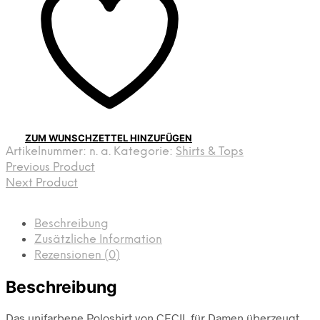
ZUM WUNSCHZETTEL HINZUFÜGEN
Artikelnummer:
n. a.
Kategorie:
Shirts & Tops
Previous Product
Next Product
Beschreibung
Zusätzliche Information
Rezensionen (0)
Beschreibung
Das unifarbene Poloshirt von CECIL für Damen überzeugt