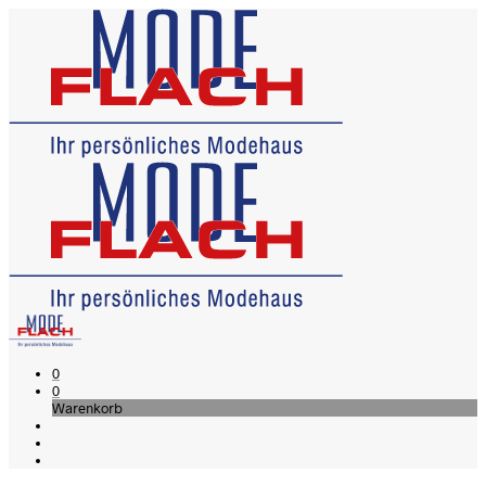
0
0
Warenkorb