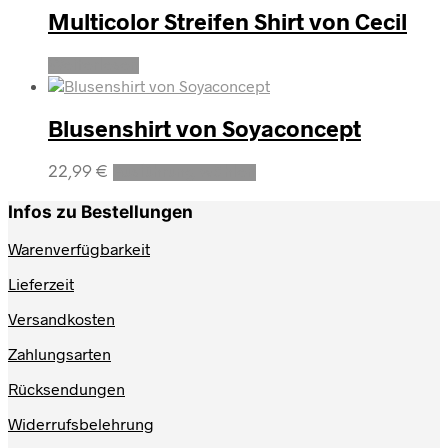
der
mehrere
Multicolor Streifen Shirt von Cecil
Produktseite
Varianten
gewählt
auf.
Weiterlesen
werden
Die
Optionen
können
Blusenshirt von Soyaconcept
auf
der
Produktseite
Dieses
22,99
€
Ausführung wählen
gewählt
Produkt
werden
weist
Infos zu Bestellungen
mehrere
Varianten
Warenverfügbarkeit
auf.
Lieferzeit
Die
Optionen
Versandkosten
können
auf
Zahlungsarten
der
Produktseite
Rücksendungen
gewählt
werden
Widerrufsbelehrung