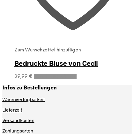
Zum Wunschzettel hinzufügen
Bedruckte Bluse von Cecil
Dieses
39,99
€
Ausführung wählen
Produkt
weist
Infos zu Bestellungen
mehrere
Varianten
Warenverfügbarkeit
auf.
Lieferzeit
Die
Optionen
Versandkosten
können
auf
Zahlungsarten
der