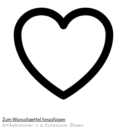
Neck
von
Cecil
Menge
Zum Wunschzettel hinzufügen
Artikelnummer:
n. a.
Kategorie:
Blusen