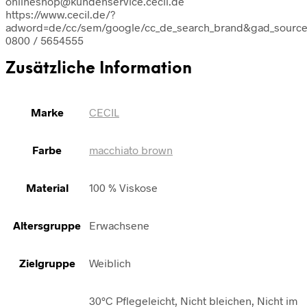
onlineshop@kundenservice.cecil.de
https://www.cecil.de/?
adword=de/cc/sem/google/cc_de_search_brand&gad_sour
0800 / 5654555
Zusätzliche Information
Marke
CECIL
Farbe
macchiato brown
Material
100 % Viskose
Altersgruppe
Erwachsene
Zielgruppe
Weiblich
30°C Pflegeleicht, Nicht bleichen, Nicht im