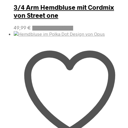
3/4 Arm Hemdbluse mit Cordmix
von Street one
Dieses
49,99
€
Ausführung wählen
Produkt
weist
mehrere
Varianten
auf.
Die
Optionen
können
auf
der
Produktseite
gewählt
werden