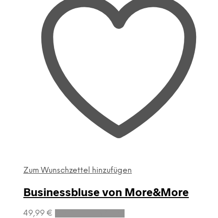
Zum Wunschzettel hinzufügen
Businessbluse von More&More
Dieses
49,99
€
Ausführung wählen