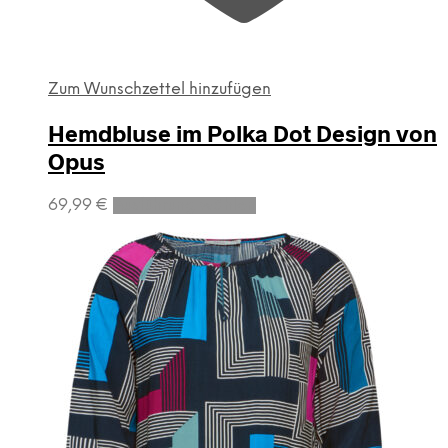
Zum Wunschzettel hinzufügen
Hemdbluse im Polka Dot Design von
Opus
Dieses
69,99
€
Ausführung wählen
Produkt
weist
mehrere
Varianten
auf.
Die
Optionen
können
auf
der
Produktseite
gewählt