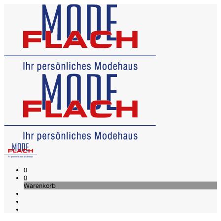
0
0
Warenkorb