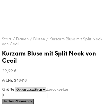
Start
/
Frauen
/
Blusen
/
Kurzarm Bluse mit Split Neck
von Cecil
Kurzarm Bluse mit Split Neck von
Cecil
29,99
€
Art.Nr. 346416
Größe
Zurücksetzen
Kurzarm
Bluse
In den Warenkorb
mit
Split