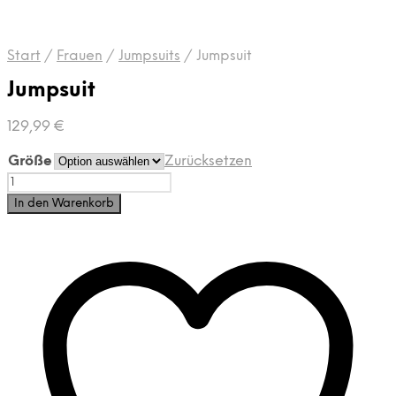
Start
/
Frauen
/
Jumpsuits
/
Jumpsuit
Jumpsuit
129,99
€
Größe
Zurücksetzen
Jumpsuit
Menge
In den Warenkorb