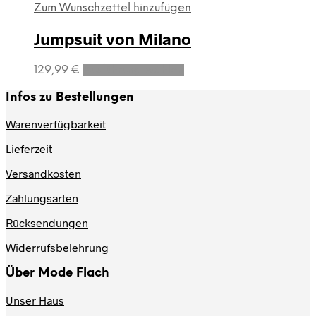
Zum Wunschzettel hinzufügen
Jumpsuit von Milano
Dieses
129,99
€
Ausführung wählen
Produkt
weist
Infos zu Bestellungen
mehrere
Varianten
Warenverfügbarkeit
auf.
Lieferzeit
Die
Optionen
Versandkosten
können
auf
Zahlungsarten
der
Produktseite
Rücksendungen
gewählt
werden
Widerrufsbelehrung
Über Mode Flach
Unser Haus