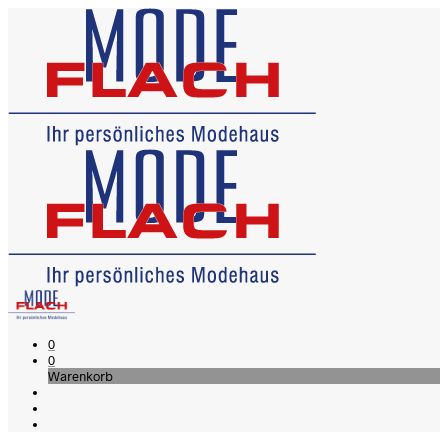
0
0
Warenkorb