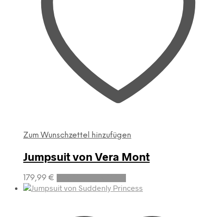
Zum Wunschzettel hinzufügen
Jumpsuit von Vera Mont
Dieses
179,99
€
Ausführung wählen
Produkt
weist
mehrere
Varianten