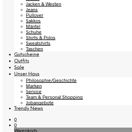
Jacken & Westen
Jeans
Pullover
Sakkos
Mäntel
Schuhe
Shirts & Polos
Sweatshirts
Taschen
Gutscheine
Outfits
Sale
Unser Haus
Philosophie/Geschichte
Marken
Service
Team & Personal Shopping
Jobangebote
Trendy News
0
0
Warenkorb