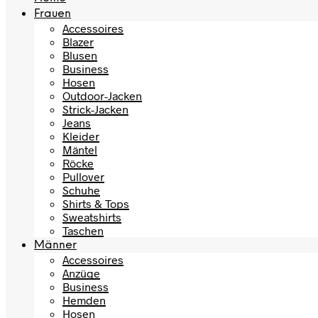
Frauen
Accessoires
Blazer
Blusen
Business
Hosen
Outdoor-Jacken
Strick-Jacken
Jeans
Kleider
Mäntel
Röcke
Pullover
Schuhe
Shirts & Tops
Sweatshirts
Taschen
Männer
Accessoires
Anzüge
Business
Hemden
Hosen