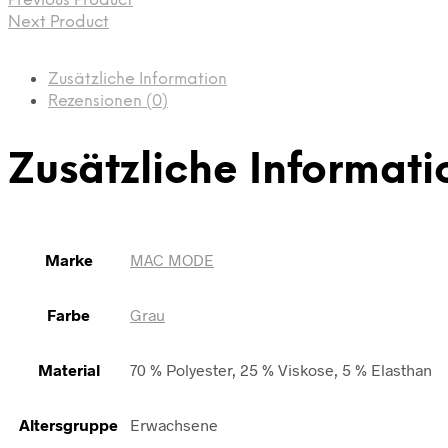
Previous Product
Next Product
Zusätzliche Information
Rezensionen (0)
Zusätzliche Informati
Marke
MAC MODE
Farbe
Grau
Material
70 % Polyester, 25 % Viskose, 5 % Elasthan
Altersgruppe
Erwachsene