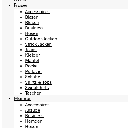
Frauen
Accessoires
Blazer
Blusen
Business
Hosen
Outdoor-Jacken
Strick-Jacken
Jeans
Kleider
Mäntel
Röcke
Pullover
Schuhe
Shirts & Tops
Sweatshirts
Taschen
Männer
Accessoires
Anzüge
Business
Hemden
Hosen