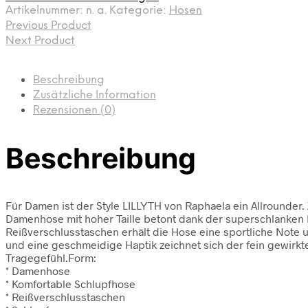
Artikelnummer:
n. a.
Kategorie:
Hosen
Previous Product
Next Product
Beschreibung
Zusätzliche Information
Rezensionen (0)
Beschreibung
Für Damen ist der Style LILLYTH von Raphaela ein Allrounder.
Damenhose mit hoher Taille betont dank der superschlanken P
Reißverschlusstaschen erhält die Hose eine sportliche Note u
und eine geschmeidige Haptik zeichnet sich der fein gewirkt
Tragegefühl.Form:
* Damenhose
* Komfortable Schlupfhose
* Reißverschlusstaschen