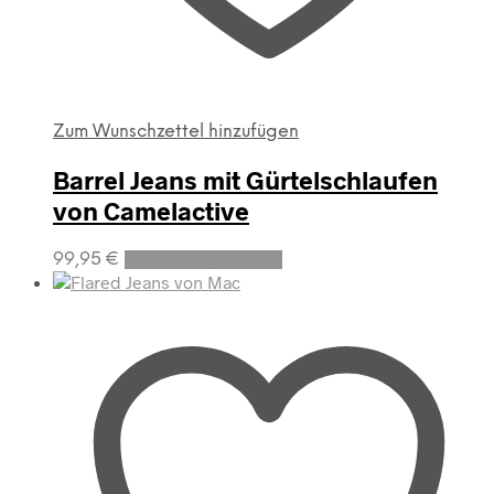
Zum Wunschzettel hinzufügen
Barrel Jeans mit Gürtelschlaufen
von Camelactive
Dieses
99,95
€
Ausführung wählen
Produkt
weist
mehrere
Varianten
auf.
Die
Optionen
können
auf
der
Produktseite