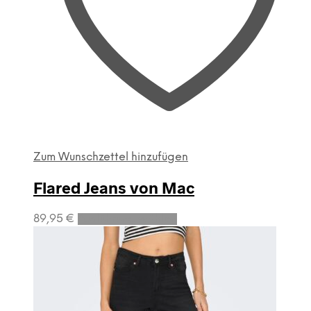
gewählt
werden
Zum Wunschzettel hinzufügen
Flared Jeans von Mac
Dieses
89,95
€
Ausführung wählen
Produkt
weist
mehrere
Varianten
auf.
Die
Optionen