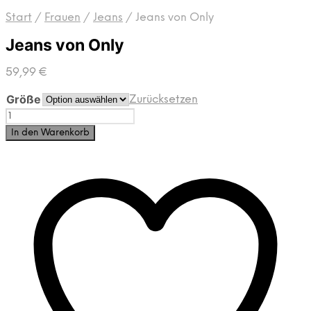
Start
/
Frauen
/
Jeans
/
Jeans von Only
Jeans von Only
59,99
€
Größe
Zurücksetzen
Jeans
von
In den Warenkorb
Only
Menge