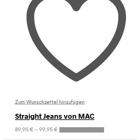
Zum Wunschzettel hinzufügen
Straight Jeans von MAC
Dieses
89,95
€
–
99,95
€
Ausführung wählen
Produkt