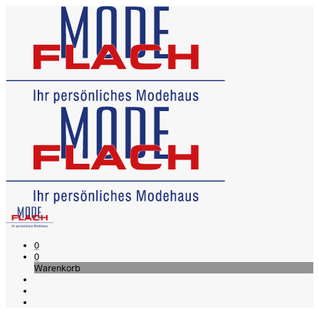
0
0
Warenkorb