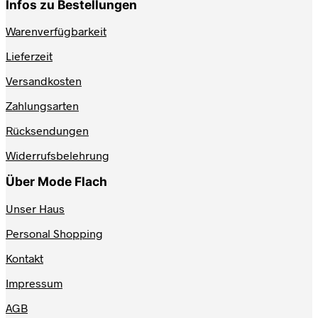
weist
Infos zu Bestellungen
mehrere
Varianten
Warenverfügbarkeit
auf.
Lieferzeit
Die
Optionen
Versandkosten
können
auf
Zahlungsarten
der
Produktseite
Rücksendungen
gewählt
werden
Widerrufsbelehrung
Über Mode Flach
Unser Haus
Personal Shopping
Kontakt
Impressum
AGB