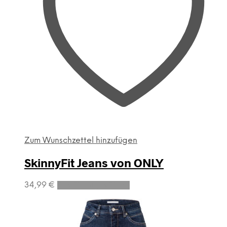
Zum Wunschzettel hinzufügen
SkinnyFit Jeans von ONLY
Dieses
34,99
€
Ausführung wählen
Produkt
weist
mehrere
Varianten