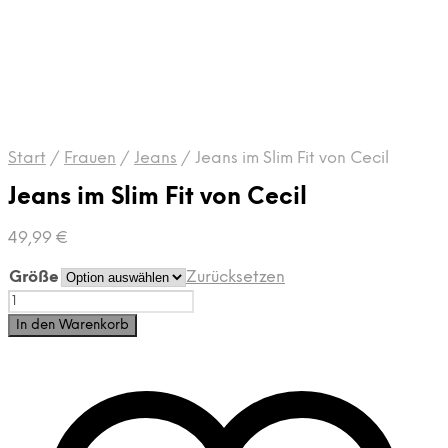
Start
/
Frauen
/
Jeans
/
Jeans im Slim Fit von Cecil
Jeans im Slim Fit von Cecil
49,99
€
Größe
Zurücksetzen
Jeans
im
In den Warenkorb
Slim
Fit
von
Cecil
Menge