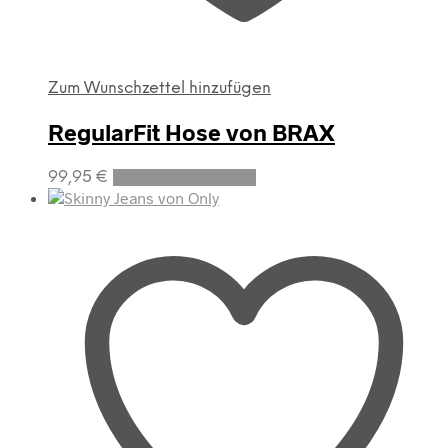
Zum Wunschzettel hinzufügen
RegularFit Hose von BRAX
Dieses
99,95
€
Ausführung wählen
Produkt
weist
mehrere
Varianten
auf.
Die
Optionen
können
auf
der
Produktseite
gewählt
werden