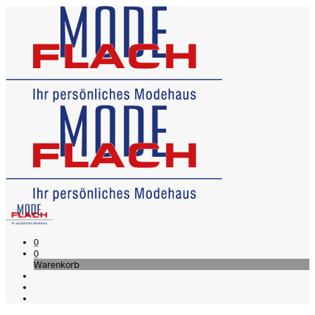
0
0
Warenkorb