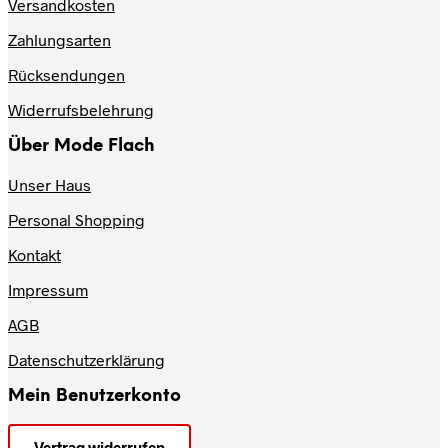
Versandkosten
können
auf
Zahlungsarten
der
Produktseite
Rücksendungen
gewählt
werden
Widerrufsbelehrung
Über Mode Flach
Unser Haus
Personal Shopping
Kontakt
Impressum
AGB
Datenschutzerklärung
Mein Benutzerkonto
Vertrag widerrufen