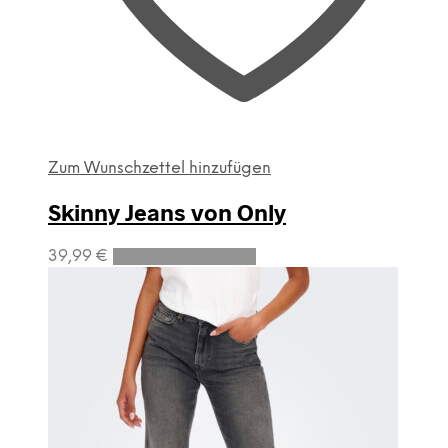
Zum Wunschzettel hinzufügen
Skinny Jeans von Only
Dieses
39,99
€
Ausführung wählen
Produkt
weist
mehrere
Varianten
auf.
Die
Optionen
können
auf
der