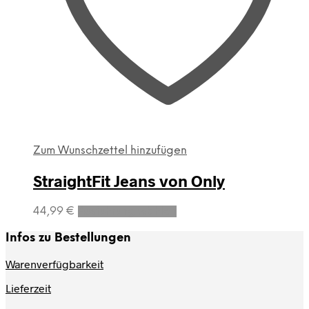
Zum Wunschzettel hinzufügen
StraightFit Jeans von Only
Dieses
44,99
€
Ausführung wählen
Produkt
weist
Infos zu Bestellungen
mehrere
Varianten
Warenverfügbarkeit
auf.
Lieferzeit
Die
Optionen