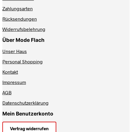
auf
Zahlungsarten
der
Produktseite
Rücksendungen
gewählt
werden
Widerrufsbelehrung
Über Mode Flach
Unser Haus
Personal Shopping
Kontakt
Impressum
AGB
Datenschutzerklärung
Mein Benutzerkonto
Vertrag widerrufen