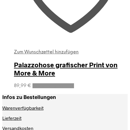
Zum Wunschzettel hinzufügen
Palazzohose grafischer Print von
More & More
Dieses
89,99
€
Ausführung wählen
Produkt
weist
Infos zu Bestellungen
mehrere
Varianten
Warenverfügbarkeit
auf.
Lieferzeit
Die
Optionen
Versandkosten
können