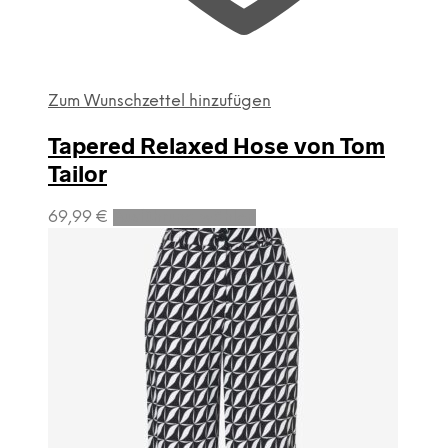
Zum Wunschzettel hinzufügen
Tapered Relaxed Hose von Tom
Tailor
Dieses
69,99
€
Ausführung wählen
Produkt
weist
mehrere
Varianten
auf.
Die
Optionen
können
auf
der
Produktseite
gewählt