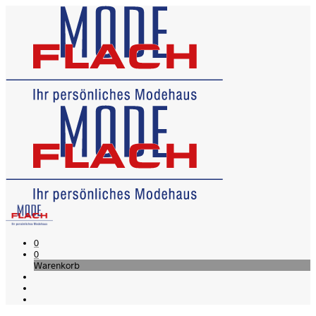
0
0
Warenkorb