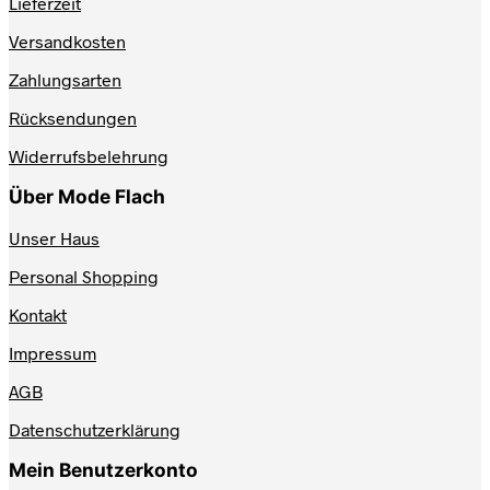
Lieferzeit
können
auf
Versandkosten
der
Produktseite
Zahlungsarten
gewählt
werden
Rücksendungen
Widerrufsbelehrung
Über Mode Flach
Unser Haus
Personal Shopping
Kontakt
Impressum
AGB
Datenschutzerklärung
Mein Benutzerkonto