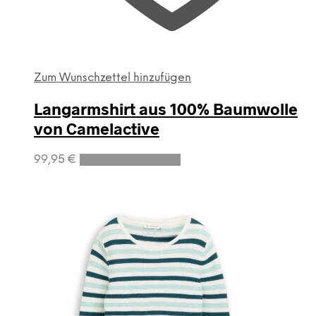
Zum Wunschzettel hinzufügen
Langarmshirt aus 100% Baumwolle
von Camelactive
Dieses
99,95
€
Ausführung wählen
Produkt
weist
mehrere
Varianten
auf.
Die
Optionen
können
auf
der
Produktseite