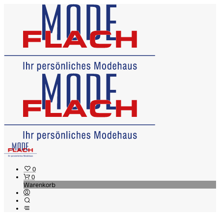
0
0
Warenkorb