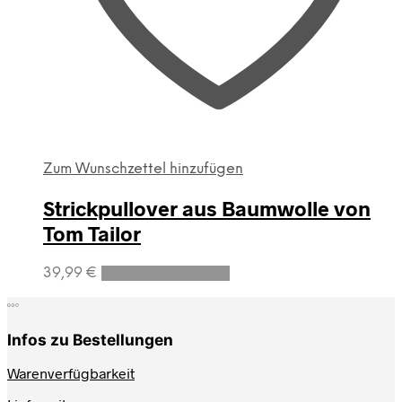
Zum Wunschzettel hinzufügen
Strickpullover aus Baumwolle von
Tom Tailor
Dieses
39,99
€
Ausführung wählen
Produkt
weist
mehrere
Infos zu Bestellungen
Varianten
auf.
Warenverfügbarkeit
Die
Optionen