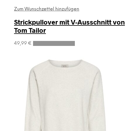
Zum Wunschzettel hinzufügen
Strickpullover mit V-Ausschnitt von
Tom Tailor
Dieses
49,99
€
Ausführung wählen
Produkt
weist
mehrere
Varianten
auf.
Die
Optionen
können
auf
der
Produktseite
gewählt
werden