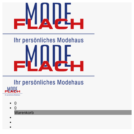
0
0
Warenkorb