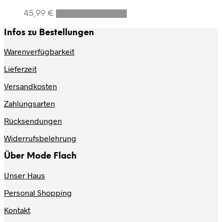
können
Dieses
auf
45,99
€
Ausführung wählen
Produkt
der
weist
Produktseite
Infos zu Bestellungen
mehrere
gewählt
Varianten
werden
Warenverfügbarkeit
auf.
Lieferzeit
Die
Optionen
Versandkosten
können
auf
Zahlungsarten
der
Produktseite
Rücksendungen
gewählt
werden
Widerrufsbelehrung
Über Mode Flach
Unser Haus
Personal Shopping
Kontakt