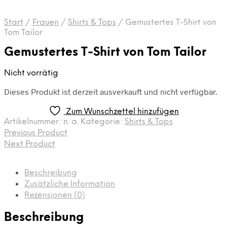
Start
/
Frauen
/
Shirts & Tops
/
Gemustertes T-Shirt von
Tom Tailor
Gemustertes T-Shirt von Tom Tailor
Nicht vorrätig
Dieses Produkt ist derzeit ausverkauft und nicht verfügbar.
Zum Wunschzettel hinzufügen
Artikelnummer:
n. a.
Kategorie:
Shirts & Tops
Previous Product
Next Product
Beschreibung
Zusätzliche Information
Rezensionen (0)
Beschreibung