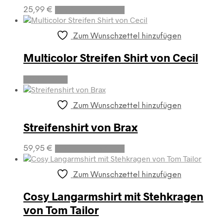
Dieses
25,99
€
Ausführung wählen
Produkt
weist
mehrere
Zum Wunschzettel hinzufügen
Varianten
auf.
Multicolor Streifen Shirt von Cecil
Die
Optionen
Weiterlesen
können
auf
der
Zum Wunschzettel hinzufügen
Produktseite
gewählt
Streifenshirt von Brax
werden
Dieses
59,95
€
Ausführung wählen
Produkt
weist
mehrere
Zum Wunschzettel hinzufügen
Varianten
auf.
Cosy Langarmshirt mit Stehkragen
Die
von Tom Tailor
Optionen