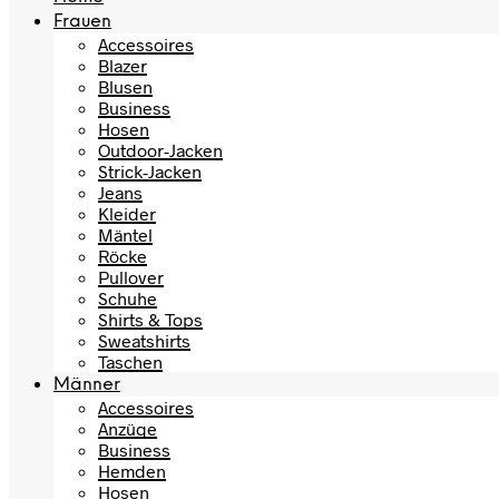
Frauen
Accessoires
Blazer
Blusen
Business
Hosen
Outdoor-Jacken
Strick-Jacken
Jeans
Kleider
Mäntel
Röcke
Pullover
Schuhe
Shirts & Tops
Sweatshirts
Taschen
Männer
Accessoires
Anzüge
Business
Hemden
Hosen