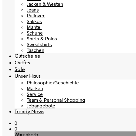
Jacken & Westen
Jeans
Pullover
Sakkos
Mäntel
Schuhe
Shirts & Polos
Sweatshirts
Taschen
Gutscheine
Outfits
Sale
Unser Haus
Philosophie/Geschichte
Marken
Service
Team & Personal Shopping
Jobangebote
Trendy News
0
0
Warenkorb