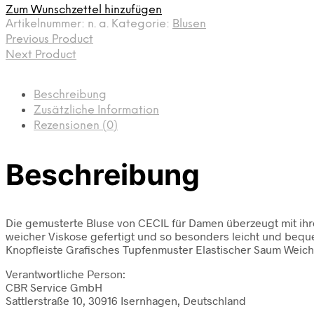
Zum Wunschzettel hinzufügen
Artikelnummer:
n. a.
Kategorie:
Blusen
Previous Product
Next Product
Beschreibung
Zusätzliche Information
Rezensionen (0)
Beschreibung
Die gemusterte Bluse von CECIL für Damen überzeugt mit ihre
weicher Viskose gefertigt und so besonders leicht und bequem
Knopfleiste Grafisches Tupfenmuster Elastischer Saum Weich
Verantwortliche Person:
CBR Service GmbH
Sattlerstraße 10, 30916 Isernhagen, Deutschland