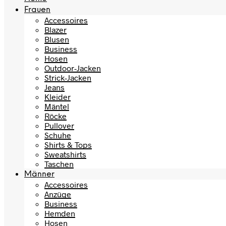
Frauen
Accessoires
Blazer
Blusen
Business
Hosen
Outdoor-Jacken
Strick-Jacken
Jeans
Kleider
Mäntel
Röcke
Pullover
Schuhe
Shirts & Tops
Sweatshirts
Taschen
Männer
Accessoires
Anzüge
Business
Hemden
Hosen