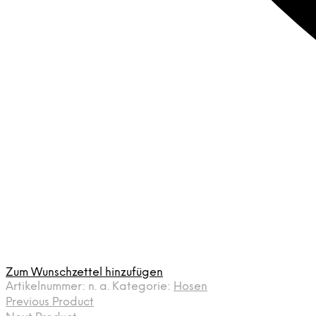
Zum Wunschzettel hinzufügen
Artikelnummer:
n. a.
Kategorie:
Hosen
Previous Product