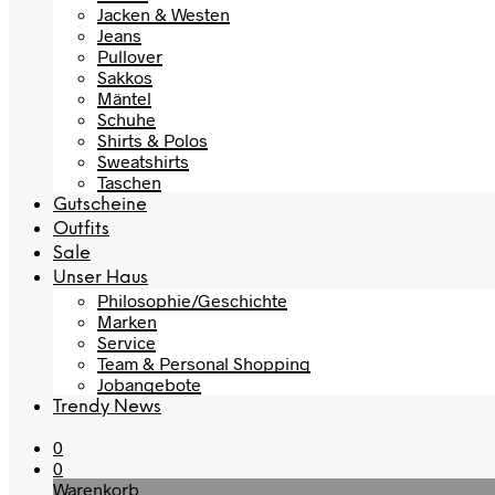
Jacken & Westen
Jeans
Pullover
Sakkos
Mäntel
Schuhe
Shirts & Polos
Sweatshirts
Taschen
Gutscheine
Outfits
Sale
Unser Haus
Philosophie/Geschichte
Marken
Service
Team & Personal Shopping
Jobangebote
Trendy News
0
0
Warenkorb