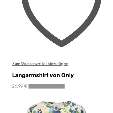
Zum Wunschzettel hinzufügen
Langarmshirt von Only
Dieses
26,99
€
Ausführung wählen
Produkt
weist
mehrere
Varianten
auf.