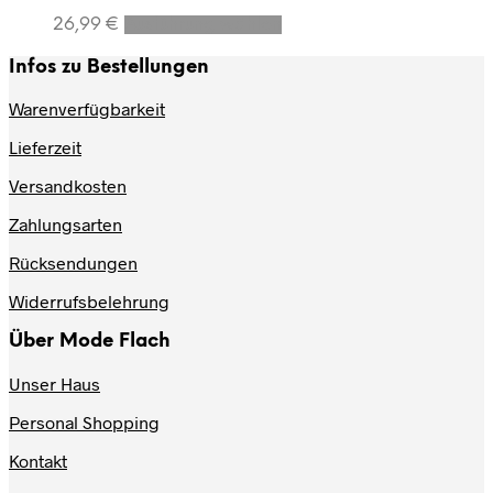
Dieses
26,99
€
Ausführung wählen
Produkt
weist
Infos zu Bestellungen
mehrere
Varianten
Warenverfügbarkeit
auf.
Lieferzeit
Die
Optionen
Versandkosten
können
auf
Zahlungsarten
der
Produktseite
Rücksendungen
gewählt
werden
Widerrufsbelehrung
Über Mode Flach
Unser Haus
Personal Shopping
Kontakt