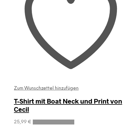
Zum Wunschzettel hinzufügen
T-Shirt mit Boat Neck und Print von
Cecil
Dieses
25,99
€
Ausführung wählen
Produkt