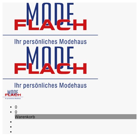
0
0
Warenkorb