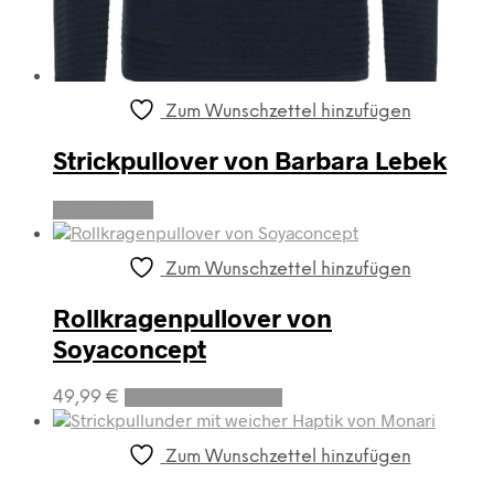
Zum Wunschzettel hinzufügen
Strickpullover von Barbara Lebek
Weiterlesen
Zum Wunschzettel hinzufügen
Rollkragenpullover von
Soyaconcept
Dieses
49,99
€
Ausführung wählen
Produkt
weist
mehrere
Zum Wunschzettel hinzufügen
Varianten