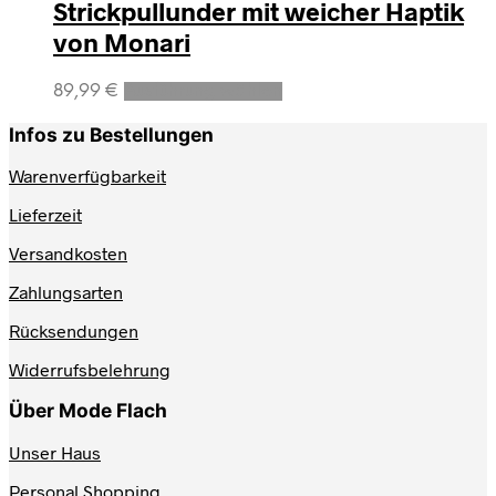
auf.
Strickpullunder mit weicher Haptik
Die
von Monari
Optionen
können
Dieses
auf
89,99
€
Ausführung wählen
Produkt
der
weist
Produktseite
Infos zu Bestellungen
mehrere
gewählt
Varianten
werden
Warenverfügbarkeit
auf.
Lieferzeit
Die
Optionen
Versandkosten
können
auf
Zahlungsarten
der
Produktseite
Rücksendungen
gewählt
werden
Widerrufsbelehrung
Über Mode Flach
Unser Haus
Personal Shopping