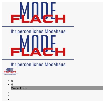
0
0
Warenkorb