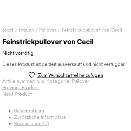
Start
/
Frauen
/
Pullover
/
Feinstrickpullover von Cecil
Feinstrickpullover von Cecil
Nicht vorrätig
Dieses Produkt ist derzeit ausverkauft und nicht verfügbar.
Zum Wunschzettel hinzufügen
Artikelnummer:
n. a.
Kategorie:
Pullover
Previous Product
Next Product
Beschreibung
Zusätzliche Information
Rezensionen (0)