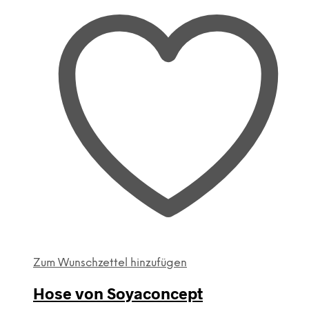
Varianten
auf.
Die
Optionen
können
auf
der
Produktseite
gewählt
werden
Zum Wunschzettel hinzufügen
Hose von Soyaconcept