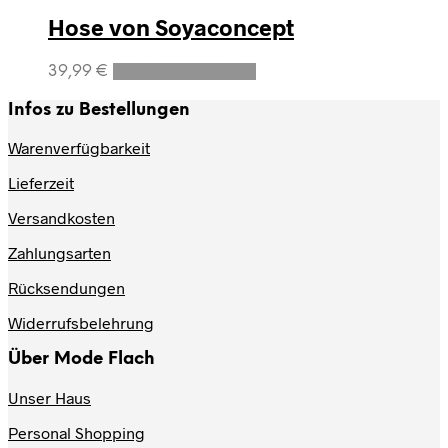
Hose von Soyaconcept
Dieses
39,99
€
Ausführung wählen
Produkt
weist
Infos zu Bestellungen
mehrere
Varianten
Warenverfügbarkeit
auf.
Lieferzeit
Die
Optionen
Versandkosten
können
auf
Zahlungsarten
der
Produktseite
Rücksendungen
gewählt
werden
Widerrufsbelehrung
Über Mode Flach
Unser Haus
Personal Shopping