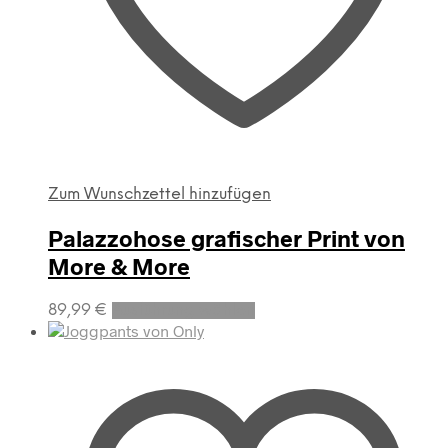
Zum Wunschzettel hinzufügen
Palazzohose grafischer Print von
More & More
Dieses
89,99
€
Ausführung wählen
Produkt
weist
mehrere
Varianten
auf.
Die
Optionen