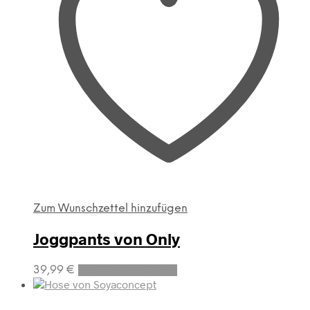
können
auf
der
Produktseite
gewählt
werden
Zum Wunschzettel hinzufügen
Joggpants von Only
Dieses
39,99
€
Ausführung wählen
Produkt
weist
mehrere