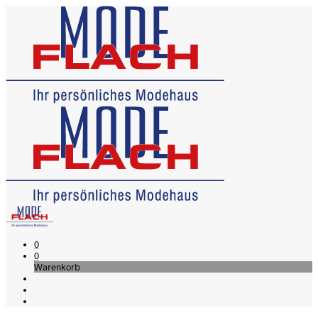
0
0
Warenkorb