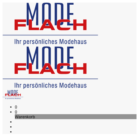
0
0
Warenkorb