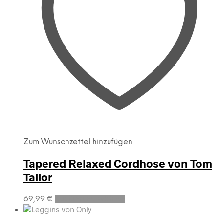
können
auf
der
Produktseite
gewählt
werden
Zum Wunschzettel hinzufügen
Tapered Relaxed Cordhose von Tom
Tailor
Dieses
69,99
€
Ausführung wählen
Produkt
weist