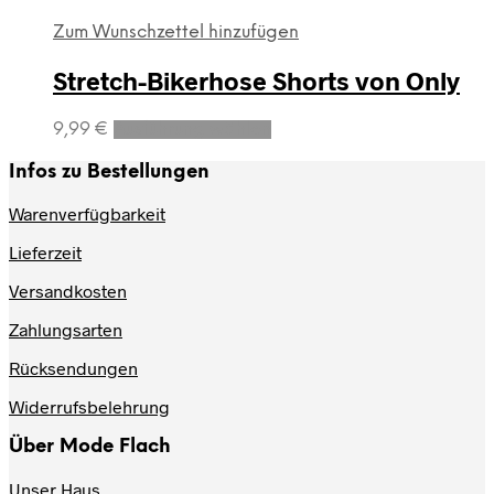
Zum Wunschzettel hinzufügen
Stretch-Bikerhose Shorts von Only
Dieses
9,99
€
Ausführung wählen
Produkt
weist
Infos zu Bestellungen
mehrere
Varianten
Warenverfügbarkeit
auf.
Lieferzeit
Die
Optionen
Versandkosten
können
auf
Zahlungsarten
der
Produktseite
Rücksendungen
gewählt
werden
Widerrufsbelehrung
Über Mode Flach
Unser Haus