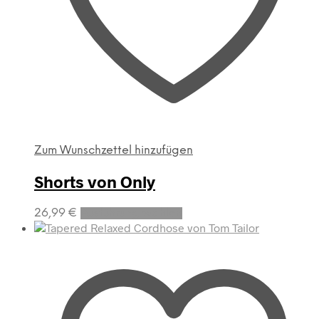
Zum Wunschzettel hinzufügen
Shorts von Only
Dieses
26,99
€
Ausführung wählen
Produkt
weist
mehrere
Varianten
auf.
Die
Optionen