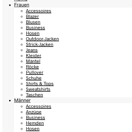
Frauen
Accessoires
Blazer
Blusen
Business
Hosen
Outdoor-Jacken
Strick-Jacken
Jeans
Kleider
Mäntel
Röcke
Pullover
Schuhe
Shirts & Tops
Sweatshirts
Taschen
Männer
Accessoires
Anzüge
Business
Hemden
Hosen