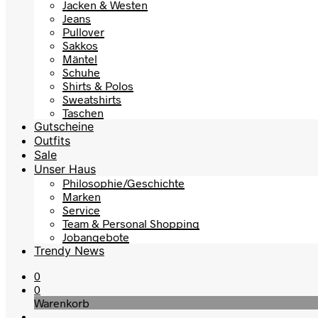
Jacken & Westen
Jeans
Pullover
Sakkos
Mäntel
Schuhe
Shirts & Polos
Sweatshirts
Taschen
Gutscheine
Outfits
Sale
Unser Haus
Philosophie/Geschichte
Marken
Service
Team & Personal Shopping
Jobangebote
Trendy News
0
0
Warenkorb