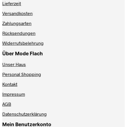
Lieferzeit
Die
Optionen
Versandkosten
können
auf
Zahlungsarten
der
Produktseite
Rücksendungen
gewählt
werden
Widerrufsbelehrung
Über Mode Flach
Unser Haus
Personal Shopping
Kontakt
Impressum
AGB
Datenschutzerklärung
Mein Benutzerkonto