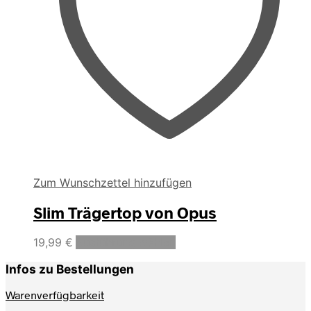
Zum Wunschzettel hinzufügen
Slim Trägertop von Opus
Dieses
19,99
€
Ausführung wählen
Produkt
weist
Infos zu Bestellungen
mehrere
Varianten
Warenverfügbarkeit
auf.