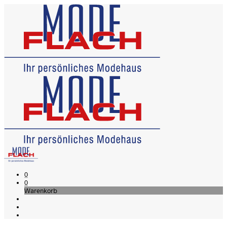
0
0
Warenkorb