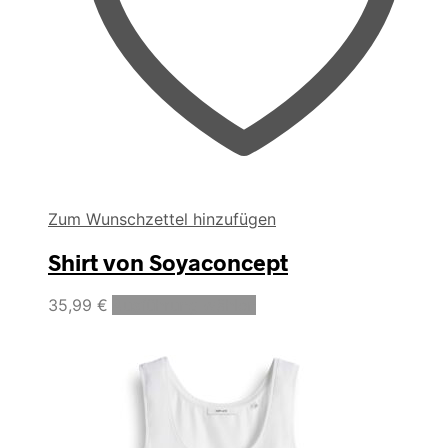
Zum Wunschzettel hinzufügen
Shirt von Soyaconcept
Dieses
35,99
€
Ausführung wählen
Produkt
weist
mehrere
Varianten
auf.
Die
Optionen