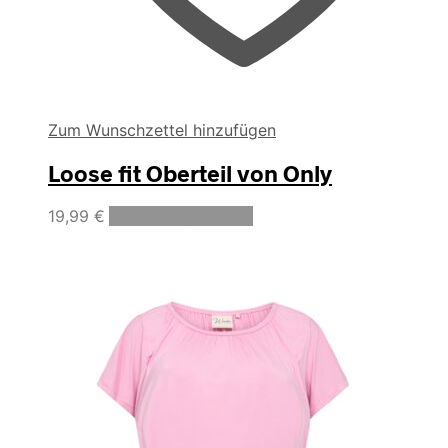
Zum Wunschzettel hinzufügen
Loose fit Oberteil von Only
Dieses
19,99
€
Ausführung wählen
Produkt
weist
mehrere
Varianten
auf.
Die
Optionen
können
auf
der
Produktseite
gewählt