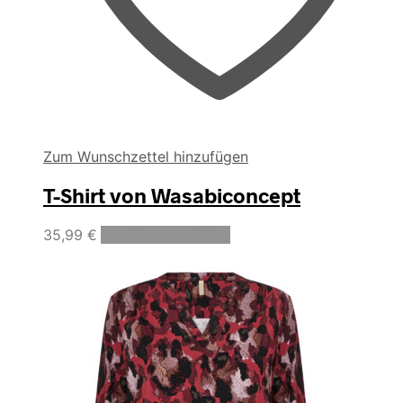
Zum Wunschzettel hinzufügen
T-Shirt von Wasabiconcept
Dieses
35,99
€
Ausführung wählen
Produkt
weist
mehrere
Varianten
auf.
Die
Optionen
können
auf