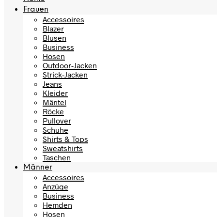
Frauen
Accessoires
Blazer
Blusen
Business
Hosen
Outdoor-Jacken
Strick-Jacken
Jeans
Kleider
Mäntel
Röcke
Pullover
Schuhe
Shirts & Tops
Sweatshirts
Taschen
Männer
Accessoires
Anzüge
Business
Hemden
Hosen