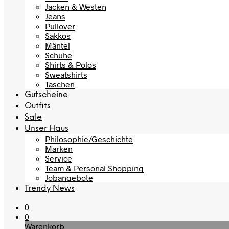
Jacken & Westen
Jeans
Pullover
Sakkos
Mäntel
Schuhe
Shirts & Polos
Sweatshirts
Taschen
Gutscheine
Outfits
Sale
Unser Haus
Philosophie/Geschichte
Marken
Service
Team & Personal Shopping
Jobangebote
Trendy News
0
0
Warenkorb