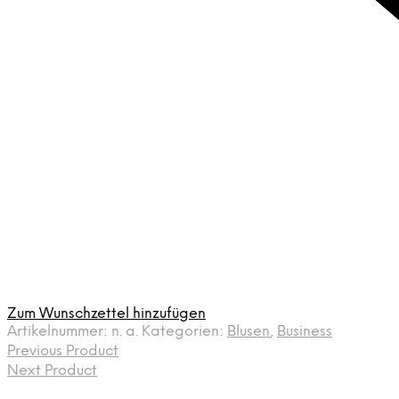
Zum Wunschzettel hinzufügen
Artikelnummer:
n. a.
Kategorien:
Blusen
,
Business
Previous Product
Next Product