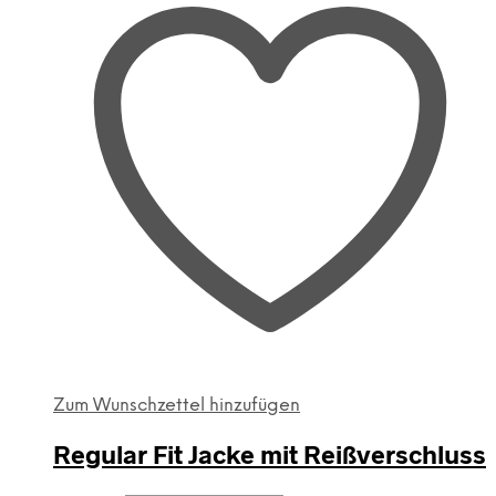
Varianten
auf.
Die
Optionen
können
auf
der
Produktseite
gewählt
werden
Zum Wunschzettel hinzufügen
Regular Fit Jacke mit Reißverschluss