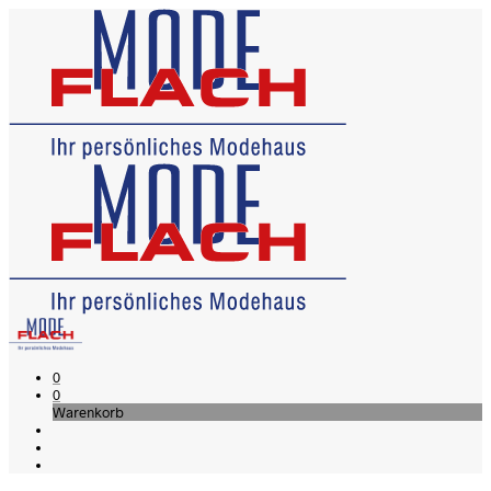
0
0
Warenkorb