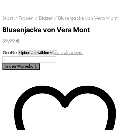
Start
/
Frauen
/
Blazer
/
Blusenjacke von Vera Mont
Blusenjacke von Vera Mont
89,99
€
Größe
Zurücksetzen
Blusenjacke
von
In den Warenkorb
Vera
Mont
Menge