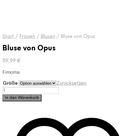
Start
/
Frauen
/
Blusen
/
Bluse von Opus
Bluse von Opus
59,99
€
Fimoma
Größe
Zurücksetzen
Bluse
von
In den Warenkorb
Opus
Menge