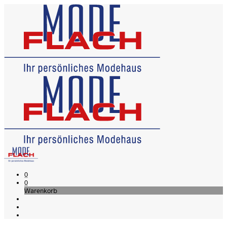
0
0
Warenkorb