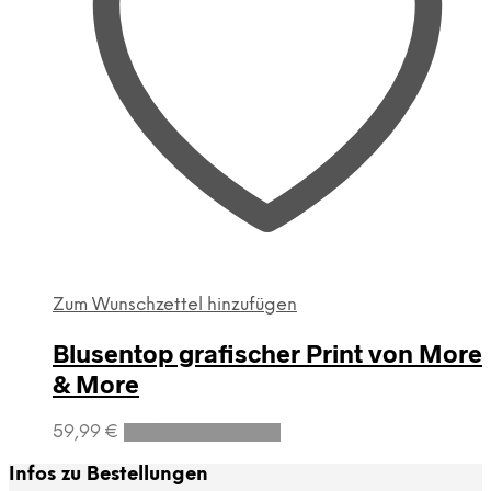
Zum Wunschzettel hinzufügen
Blusentop grafischer Print von More
& More
Dieses
59,99
€
Ausführung wählen
Produkt
weist
Infos zu Bestellungen