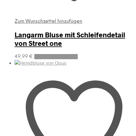
Zum Wunschzettel hinzufügen
Langarm Bluse mit Schleifendetail
von Street one
Dieses
49,99
€
Ausführung wählen
Produkt
weist
mehrere
Varianten
auf.
Die
Optionen
können
auf
der
Produktseite
gewählt
werden