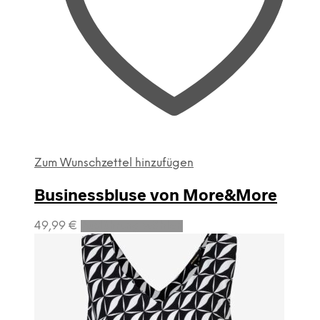
Zum Wunschzettel hinzufügen
Businessbluse von More&More
Dieses
49,99
€
Ausführung wählen
Produkt
weist
mehrere
Varianten
auf.
Die
Optionen