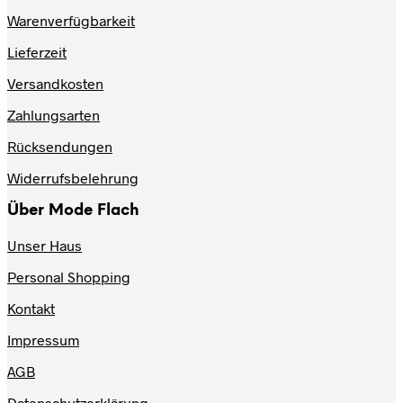
mehrere
Varianten
Warenverfügbarkeit
auf.
Lieferzeit
Die
Optionen
Versandkosten
können
auf
Zahlungsarten
der
Produktseite
Rücksendungen
gewählt
werden
Widerrufsbelehrung
Über Mode Flach
Unser Haus
Personal Shopping
Kontakt
Impressum
AGB
Datenschutzerklärung