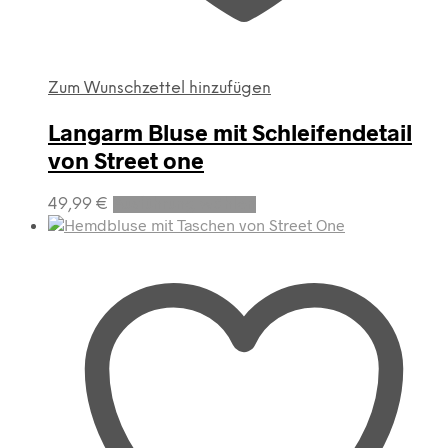
Zum Wunschzettel hinzufügen
Langarm Bluse mit Schleifendetail
von Street one
Dieses
49,99
€
Ausführung wählen
Produkt
weist
mehrere
Varianten
auf.
Die
Optionen
können
auf
der
Produktseite
gewählt