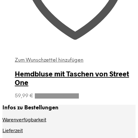
werden
Zum Wunschzettel hinzufügen
Hemdbluse mit Taschen von Street
One
Dieses
59,99
€
Ausführung wählen
Produkt
weist
Infos zu Bestellungen
mehrere
Varianten
Warenverfügbarkeit
auf.
Lieferzeit
Die
Optionen