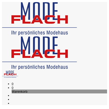
0
0
Warenkorb