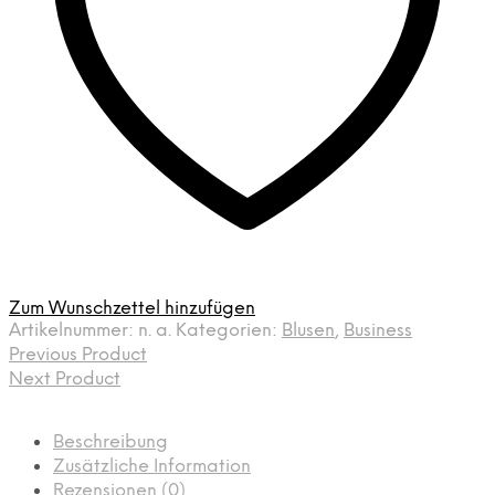
Zum Wunschzettel hinzufügen
Artikelnummer:
n. a.
Kategorien:
Blusen
,
Business
Previous Product
Next Product
Beschreibung
Zusätzliche Information
Rezensionen (0)