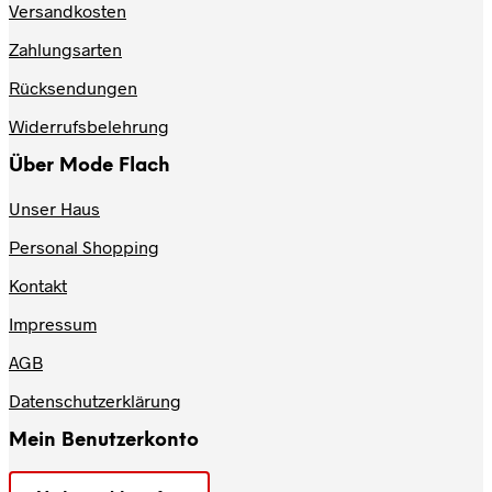
Versandkosten
können
auf
Zahlungsarten
der
Produktseite
Rücksendungen
gewählt
werden
Widerrufsbelehrung
Über Mode Flach
Unser Haus
Personal Shopping
Kontakt
Impressum
AGB
Datenschutzerklärung
Mein Benutzerkonto